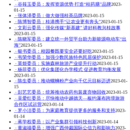
· 谷筱玉委员：发挥资源优势 打造“桂药膳”品牌
2023-
01-15
· 张体泽委员：做大做强桂茶品牌
2023-01-15
· 陈博智委员：桂港携手“让农业更有奔头”
2023-01-15
· 文彩云委员：强化传媒“新基建” 讲好科教兴桂故事
2023-01-15
· 陈晓军委员：建立统一外贸平台助力新能源电动车“出
海”
2023-01-15
· 银书委员：校园餐既要安全还要好吃
2023-01-15
· 韦荣华委员：加强少数民族特色民居保护
2023-01-15
· 莫烦委员：实施森林旅游产业提升行动
2023-01-15
· 杨菲委员：优化集团化办学模式 促进教育均衡发展
2023-01-15
· 陈生委员：推动螺蛳粉产业向千亿元目标迈进
2023-01-
15
· 彭艺艺委员：统筹推动农药包装废弃物回收
2023-01-15
· 吴爱红委员：尽快推动中越德天—板约瀑布跨境旅游
合作区试运营
2023-01-14
· 罗小洁委员：为家庭教育提供更多的服务和支持
2023-
01-14
· 蒋学权委员：以产业集群引领科技创新
2023-01-14
· 黄淑禧委员：增强广西仲裁国际公信力和影响力
2023-