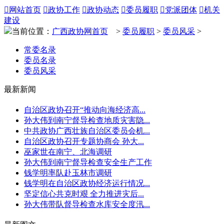

网站首页

政协工作

政协动态

委员履职

党派团体

机关
建设
当前位置：
广西政协网首页
>
委员履职
>
委员风采
>
常委名录
委员名录
委员风采
最新新闻
自治区政协召开“推动向海经济高...
孙大伟到南宁督导检查地质灾害隐...
中共政协广西壮族自治区委员会机...
自治区政协召开专题协商会 孙大...
巫家世在南宁、北海调研
孙大伟到南宁督导检查安全生产工作
钱学明率队赴玉林市调研
钱学明在自治区政协经济运行情况...
坚定信心共克时艰 全力推进灾后...
孙大伟带队督导检查水库安全度汛...