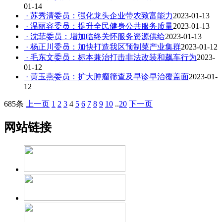
01-14
· 苏秀清委员：强化龙头企业带农致富能力
2023-01-13
· 温丽容委员：提升全民健身公共服务质量
2023-01-13
· 沈菲委员：增加临终关怀服务资源供给
2023-01-13
· 杨正川委员：加快打造我区预制菜产业集群
2023-01-12
· 毛东文委员：标本兼治打击非法改装和飙车行为
2023-
01-12
· 黄玉燕委员：扩大肿瘤筛查及早诊早治覆盖面
2023-01-
12
685条
上一页
1
2
3
4
5
6
7
8
9
10
..
20
下一页
网站链接