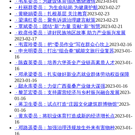
· 韦军委员：为建设体育强区燃烧激情
2023-03-01
· 杜丽群委员： 为生命站岗 为健康护航
2023-02-27
· 黄晓娟委员：扎根基层 关注教育
2023-02-23
· 梁满红委员：聚焦诉源治理建言献策
2023-02-23
· 覃斌委员：团结“新”力量 贡献“新”智慧
2023-02-21
· 欧彦伶委员：讲好民族地区故事 助力产业振兴发展
2023-02-17
· 韦震玲委员：把“委员作业”写在群众心坎上
2023-02-16
· 申光明委员：打出“组合拳”赋能文旅行业复苏
2023-01-
16
· 陈森英委员：培养六堡茶全产业链高素质人才
2023-01-
16
· 邓承梁委员：扎实做好新业态就业群体劳动权益保障
2023-01-16
· 鄢永库委员：力促广西蚕桑产业做大谋强
2023-01-16
· 黎芷宏委员：支持露营经济与乡村振兴融合发展
2023-
01-16
· 蒋卫生委员：试点打造“庄园文化建筑群博物馆”
2023-
01-16
· 黄东委员：将职业体育打造成新的经济增长点
2023-01-
16
· 邓路遥委员：加强治理违规放生外来有害物种
2023-01-
16