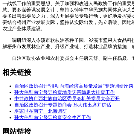
一战线工作的重要思想、关于加强和改进人民政协工作的重要
慧。要多谋善谋发展之计，坚持以铸牢中华民族共同体意识为
要多出善出委员之力，深入开展委员专项行动，更好地发挥委
要结合梧州产业发展实际，坚持从实际出发，先立后破、因地
农业产业体系建设。
调研组深入岑溪市软枝油茶种子园、岑溪市坚果人食品科技
解梧州市发展林业产业、升级产业链、打造林业品牌的措施、
自治区政协农业和农村委员会主任唐云舒、副主任杨焱、专职
相关链接
自治区政协召开“推动向海经济高质量发展”专题调研座谈
孙大伟到南宁督导检查地质灾害隐患大排查工作
中共政协广西壮族自治区委员会机关党员大会召开
自治区政协召开专题协商会 孙大伟出席并讲话
巫家世在南宁、北海调研
孙大伟到南宁督导检查安全生产工作
网站链接