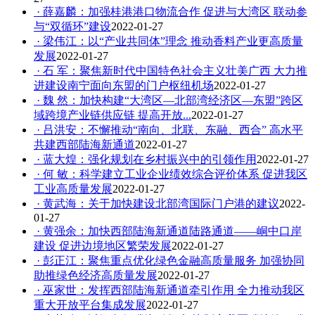
· 薛嘉麟：加强桂港港口物流合作 促进与大湾区 联动参
与“双循环”建设
2022-01-27
· 梁伟江：以“产业共同体”理念 推动香料产业更高质量
发展
2022-01-27
· 石 军：聚焦新时代中国特色社会主义壮美广西 大力推
进建设南宁面向东盟的门户枢纽机场
2022-01-27
· 魏 然：加快构建“大湾区—北部湾经济区—东盟”跨区
域跨境产业链供应链 提高开放...
2022-01-27
· 吕洪安：不懈推动“南向、北联、东融、西合” 高水平
共建西部陆海新通道
2022-01-27
· 蓝大煌：强化规划在乡村振兴中的引领作用
2022-01-27
· 何 敏：科学建立工业企业绩效综合评价体系 促进我区
工业高质量发展
2022-01-27
· 黄武海：关于加快建设北部湾国际门户港的建议
2022-
01-27
· 黄强余：加快西部陆海新通道陆路通道——峒中口岸
建设 促进边境地区繁荣发展
2022-01-27
· 彭正江：聚焦重点优化绿色金融高质量服务 加强协同
助推绿色经济高质量发展
2022-01-27
· 巫家世：发挥西部陆海新通道牵引作用 全力推动我区
重大开放平台集成发展
2022-01-27