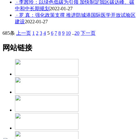
· 李茜玲：以绿色低碳为引领 加快制定我区碳达峰、碳
中和中长期规划
2022-01-27
· 罗 真：强化政策支撑 推进防城港国际医学开放试验区
建设
2022-01-27
685条
上一页
1
2
3
4
5
6
7
8
9
10
..
20
下一页
网站链接