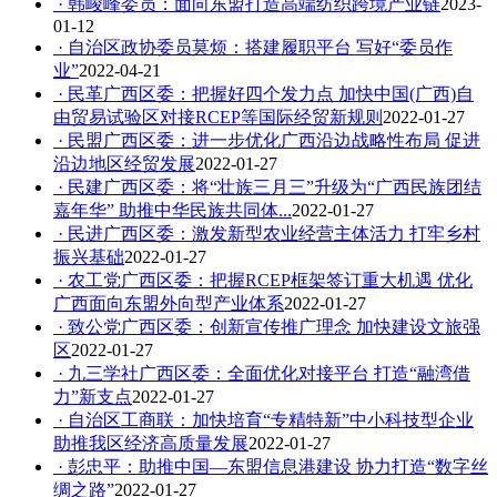
· 韩峻峰委员：面向东盟打造高端纺织跨境产业链
2023-
01-12
· 自治区政协委员莫烦：搭建履职平台 写好“委员作
业”
2022-04-21
· 民革广西区委：把握好四个发力点 加快中国(广西)自
由贸易试验区对接RCEP等国际经贸新规则
2022-01-27
· 民盟广西区委：进一步优化广西沿边战略性布局 促进
沿边地区经贸发展
2022-01-27
· 民建广西区委：将“壮族三月三”升级为“广西民族团结
嘉年华” 助推中华民族共同体...
2022-01-27
· 民进广西区委：激发新型农业经营主体活力 打牢乡村
振兴基础
2022-01-27
· 农工党广西区委：把握RCEP框架签订重大机遇 优化
广西面向东盟外向型产业体系
2022-01-27
· 致公党广西区委：创新宣传推广理念 加快建设文旅强
区
2022-01-27
· 九三学社广西区委：全面优化对接平台 打造“融湾借
力”新支点
2022-01-27
· 自治区工商联：加快培育“专精特新”中小科技型企业
助推我区经济高质量发展
2022-01-27
· 彭忠平：助推中国—东盟信息港建设 协力打造“数字丝
绸之路”
2022-01-27