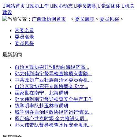

网站首页

政协工作

政协动态

委员履职

党派团体

机关
建设
当前位置：
广西政协网首页
>
委员履职
>
委员风采
>
常委名录
委员名录
委员风采
最新新闻
自治区政协召开“推动向海经济高...
孙大伟到南宁督导检查地质灾害隐...
中共政协广西壮族自治区委员会机...
自治区政协召开专题协商会 孙大...
巫家世在南宁、北海调研
孙大伟到南宁督导检查安全生产工作
钱学明率队赴玉林市调研
钱学明在自治区政协经济运行情况...
坚定信心共克时艰 全力推进灾后...
孙大伟带队督导检查水库安全度汛...