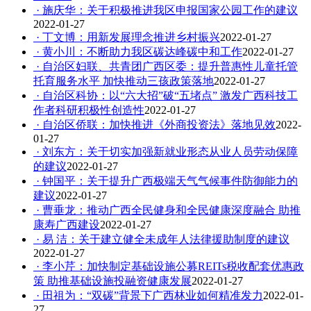
· 施庆华：关于积极推进我区申报国家公园工作的建议
2022-01-27
· 丁文博：用新发展理念推进乡村振兴
2022-01-27
· 黄小川：不断助力我区碳达峰碳中和工作
2022-01-27
· 自治区妇联、共青团广西区委：提升普惠性儿童托管
托育服务水平 加快推动三孩政策落地
2022-01-27
· 自治区科协：以“六大招”破“五堵点” 激发广西科技工
作者科研积极性创造性
2022-01-27
· 自治区侨联：加快推进《外商投资法》落地见效
2022-
01-27
· 刘东方：关于切实加强新就业形态从业人员劳动保障
的建议
2022-01-27
· 钟国平：关于提升广西极端天气气候事件防御能力的
建议
2022-01-27
· 曹垂龙：推动广西全民健身和全民健康深度融合 助推
康寿广西建设
2022-01-27
· 易 洁：关于建立健全未成年人法律援助制度的建议
2022-01-27
· 李小芹：加快制定基础设施公募REITs税收配套优惠政
策 助推基础设施投融资健康发展
2022-01-27
· 田祖为：“双碳”背景下广西林业如何精准发力
2022-01-
27