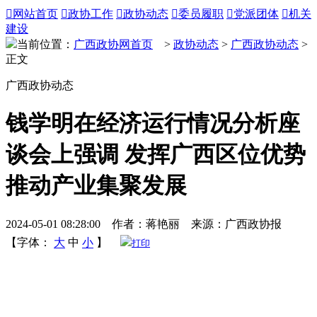

网站首页

政协工作

政协动态

委员履职

党派团体

机关
建设
当前位置：
广西政协网首页
>
政协动态
>
广西政协动态
>
正文
广西政协动态
钱学明在经济运行情况分析座
谈会上强调 发挥广西区位优势
推动产业集聚发展
2024-05-01 08:28:00 作者：蒋艳丽 来源：广西政协报
【字体：
大
中
小
】
打印