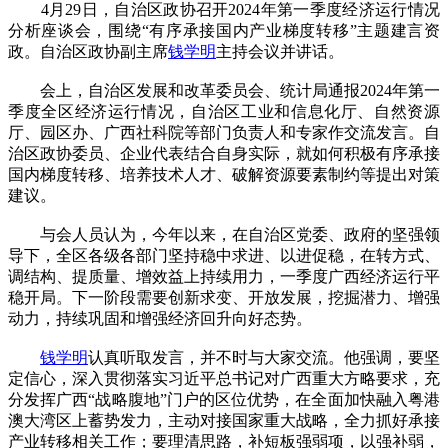
4月29日，自治区政协召开2024年第一季度经济运行情况
分析座谈会，围绕“有序承接国内产业梯度转移”主题建言资
政。自治区政协副主席
钱学明
主持会议并讲话。
会上，自治区发展和改革委员会、统计局通报2024年第一
季度全区经济运行情况，自治区工业和信息化厅、自然资源
厅、园区办、广西社科院等部门负责人和专家作交流发言。自
治区政协委员、企业代表结合自身实际，就如何积极有序承接
国内梯度转移、培养技术人才、破解资源要素制约等提出对策
建议。
与会人员认为，今年以来，在自治区党委、政府的坚强领
导下，全区各级各部门坚持稳中求进、以进促稳，在转方式、
调结构、提质量、增效益上持续用力，一季度广西经济运行平
稳开局。下一阶段需要创新求变、开放发展，挖掘潜力、增强
动力，持续巩固和增强经济回升向好态势。
钱学明
认真听取发言，并不时与大家交流。他强调，要坚
定信心，深入贯彻落实习近平总书记对广西重大方略要求，充
分发挥广西“战略腹地”门户的区位优势，在全面加快融入粤港
澳大湾区上蓄势发力，主动对接国家重大战略，全力抓好承接
产业转移相关工作；要理清思路，补短板强弱项，以强补弱，