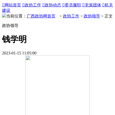

网站首页

政协工作

政协动态

委员履职

党派团体

机关
建设
当前位置：
广西政协网首页
>
政协工作
>
政协领导
> 正文
政协领导
钱学明
2023-01-15 11:05:00