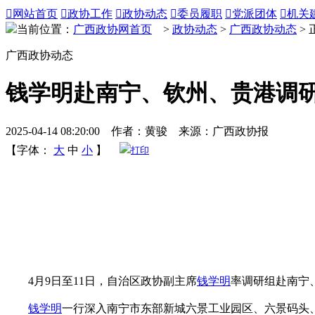

网站首页

政协工作

政协动态

委员履职

党派团体

机关
当前位置：
广西政协网首页
>
政协动态
>
广西政协动态
> 
广西政协动态
钱学明赴南宁、钦州、贵港调
2025-04-14 08:20:00 作者：黄骏 来源：广西政协报
【字体：
大
中
小
】
打印
4月9日至11日，自治区政协副主席
钱学明
率调研组赴南宁
钱学明
一行深入南宁市东部新城六景工业园区、六景码头