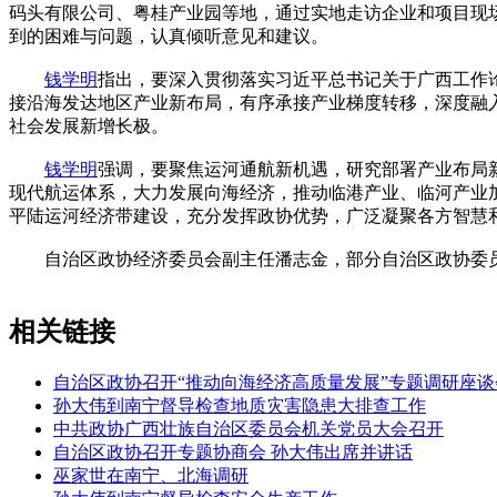
码头有限公司、粤桂产业园等地，通过实地走访企业和项目现
到的困难与问题，认真倾听意见和建议。
钱学明
指出，要深入贯彻落实习近平总书记关于广西工作
接沿海发达地区产业新布局，有序承接产业梯度转移，深度融
社会发展新增长极。
钱学明
强调，要聚焦运河通航新机遇，研究部署产业布局
现代航运体系，大力发展向海经济，推动临港产业、临河产业
平陆运河经济带建设，充分发挥政协优势，广泛凝聚各方智慧
自治区政协经济委员会副主任潘志金，部分自治区政协委员，
相关链接
自治区政协召开“推动向海经济高质量发展”专题调研座谈
孙大伟到南宁督导检查地质灾害隐患大排查工作
中共政协广西壮族自治区委员会机关党员大会召开
自治区政协召开专题协商会 孙大伟出席并讲话
巫家世在南宁、北海调研