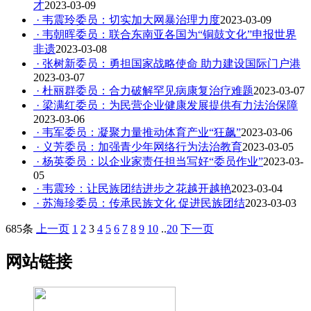
才
2023-03-09
· 韦震玲委员：切实加大网暴治理力度
2023-03-09
· 韦朝晖委员：联合东南亚各国为“铜鼓文化”申报世界
非遗
2023-03-08
· 张树新委员：勇担国家战略使命 助力建设国际门户港
2023-03-07
· 杜丽群委员：合力破解罕见病康复治疗难题
2023-03-07
· 梁满红委员：为民营企业健康发展提供有力法治保障
2023-03-06
· 韦军委员：凝聚力量推动体育产业“狂飙”
2023-03-06
· 义芳委员：加强青少年网络行为法治教育
2023-03-05
· 杨英委员：以企业家责任担当写好“委员作业”
2023-03-
05
· 韦震玲：让民族团结进步之花越开越艳
2023-03-04
· 苏海珍委员：传承民族文化 促进民族团结
2023-03-03
685条
上一页
1
2
3
4
5
6
7
8
9
10
..
20
下一页
网站链接