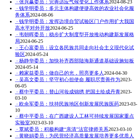
· 张兴赢委员：完善适应气候变化工作体系
2024-08-23
· 钱学明委员：多元主体构建便捷高效的农业社会化服
务体系
2024-08-06
· 钱学明委员：发挥边境自贸试验区门户作用扩大我国
高水平对外开放
2024-06-25
· 韦朝晖委员：稳步扩大制度型开放推动构建新发展格
局
2024-06-25
· 王心富委员：设立各民族共同走向社会主义现代化试
验区
2024-05-24
· 杨静华委员：加快补齐西部陆海新通道基础设施短板
2024-05-14
· 赖家益委员：做自己的光，照亮更多人
2024-04-30
· 吴高文委员：坚守初心担使命 履职尽责善作为
2023-
06-05
· 蔡中平委员：替山河妆成锦绣 把国土绘成丹青
2023-
03-10
· 欧余军委员：扶持民族地区创新发展民族医药
2023-03-
10
· 蔡中平委员：在广西建设人工林可持续发展国家重点
实验室
2023-03-10
· 覃斌委员：积极构建“亲清”法官律师关系
2023-03-10
· 黄晓娟委员：为民营经济高质量发展培养更多优质人