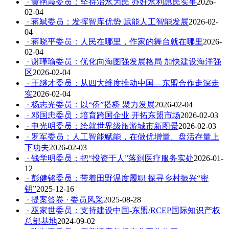
· 黄艳霞委员：坚持治水为民 办好水利惠民实事
2026-
02-04
· 蒋斌委员：发挥智库优势 赋能人工智能发展
2026-02-
04
· 蒋晓平委员：人民在哪里，作家的舞台就在哪里
2026-
02-04
· 谢瑾瑜委员：优化向海图强发展格局 加快建设海洋强
区
2026-02-04
· 王继才委员：从四大维度推动中国—东盟合作走深走
实
2026-02-04
· 杨志光委员：以“侨”搭桥 聚力发展
2026-02-04
· 邓国忠委员：培育跨国企业 开拓东盟市场
2026-02-03
· 申光明委员：绘就世界级旅游城市新图景
2026-02-03
· 罗军委员：人工智能赋能，在做优增量、盘活存量上
下功夫
2026-02-03
· 钱学明委员：把“投资于人”落到医疗服务实处
2026-01-
12
· 彭健铭委员：带着田野温度履职 探寻乡村振兴“密
钥”
2025-12-16
· 提案答卷 · 委员风采
2025-08-28
· 巫家世委员：支持建设中国-东盟/RCEP国际知识产权
总部基地
2024-09-02