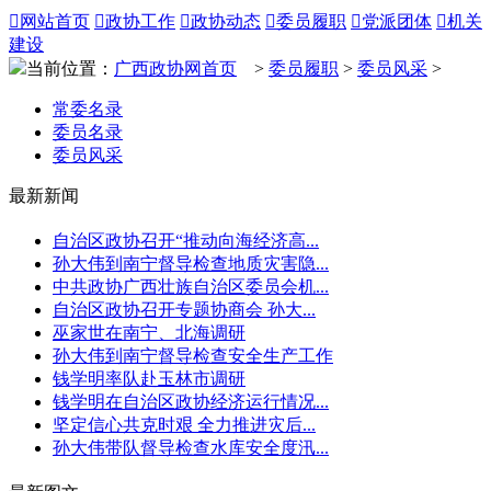

网站首页

政协工作

政协动态

委员履职

党派团体

机关
建设
当前位置：
广西政协网首页
>
委员履职
>
委员风采
>
常委名录
委员名录
委员风采
最新新闻
自治区政协召开“推动向海经济高...
孙大伟到南宁督导检查地质灾害隐...
中共政协广西壮族自治区委员会机...
自治区政协召开专题协商会 孙大...
巫家世在南宁、北海调研
孙大伟到南宁督导检查安全生产工作
钱学明率队赴玉林市调研
钱学明在自治区政协经济运行情况...
坚定信心共克时艰 全力推进灾后...
孙大伟带队督导检查水库安全度汛...