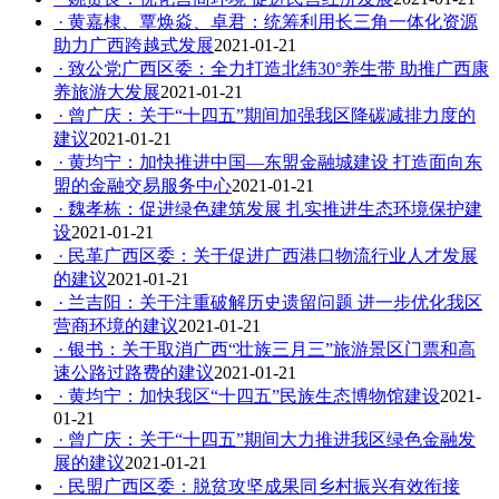
· 黄嘉棣、覃焕焱、卓君：统筹利用长三角一体化资源
助力广西跨越式发展
2021-01-21
· 致公党广西区委：全力打造北纬30°养生带 助推广西康
养旅游大发展
2021-01-21
· 曾广庆：关于“十四五”期间加强我区降碳减排力度的
建议
2021-01-21
· 黄均宁：加快推进中国—东盟金融城建设 打造面向东
盟的金融交易服务中心
2021-01-21
· 魏孝栋：促进绿色建筑发展 扎实推进生态环境保护建
设
2021-01-21
· 民革广西区委：关于促进广西港口物流行业人才发展
的建议
2021-01-21
· 兰吉阳：关于注重破解历史遗留问题 进一步优化我区
营商环境的建议
2021-01-21
· 银书：关于取消广西“壮族三月三”旅游景区门票和高
速公路过路费的建议
2021-01-21
· 黄均宁：加快我区“十四五”民族生态博物馆建设
2021-
01-21
· 曾广庆：关于“十四五”期间大力推进我区绿色金融发
展的建议
2021-01-21
· 民盟广西区委：脱贫攻坚成果同乡村振兴有效衔接