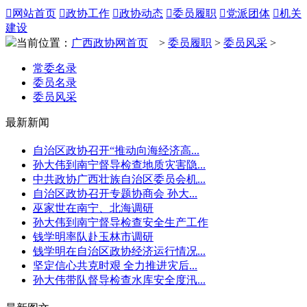

网站首页

政协工作

政协动态

委员履职

党派团体

机关
建设
当前位置：
广西政协网首页
>
委员履职
>
委员风采
>
常委名录
委员名录
委员风采
最新新闻
自治区政协召开“推动向海经济高...
孙大伟到南宁督导检查地质灾害隐...
中共政协广西壮族自治区委员会机...
自治区政协召开专题协商会 孙大...
巫家世在南宁、北海调研
孙大伟到南宁督导检查安全生产工作
钱学明率队赴玉林市调研
钱学明在自治区政协经济运行情况...
坚定信心共克时艰 全力推进灾后...
孙大伟带队督导检查水库安全度汛...