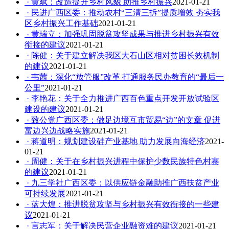
· 黄斌：改造提升乡村风貌 助推乡村振兴
2021-01-21
· 民进广西区委：推动农村“三清三拆”提质增效 夯实我
区乡村振兴工作基础
2021-01-21
· 黄瑞立：加强巩固脱贫攻坚成果与推进乡村振兴有效
衔接的建议
2021-01-21
· 陈健：关于建立解决我区大石山区相对贫困长效机制
的建议
2021-01-21
· 韦茜：深化“放管服”改革 打通服务民办教育的“最后一
公里”
2021-01-21
· 李艳花：关于全力推进广西百色重点开发开放试验区
建设的建议
2021-01-21
· 致公党广西区委：做足边境互市贸易“边”的文章 促进
富边兴边战略实施
2021-01-21
· 蒋道明：规划建设硅产业基地 助力发展向海经济
2021-
01-21
· 周健：关于在乡村振兴进程中保护少数民族特色村寨
的建议
2021-01-21
· 九三学社广西区委：以供应链金融助推广西扶贫产业
可持续发展
2021-01-21
· 蓝大煌：推进脱贫攻坚与乡村振兴有效衔接的一些建
议
2021-01-21
· 言志军：关于解决民营企业融资难的建议
2021-01-21