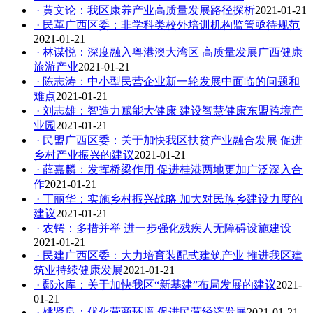
· 黄文论：我区康养产业高质量发展路径探析
2021-01-21
· 民革广西区委：非学科类校外培训机构监管亟待规范
2021-01-21
· 林谋悦：深度融入粤港澳大湾区 高质量发展广西健康
旅游产业
2021-01-21
· 陈志涛：中小型民营企业新一轮发展中面临的问题和
难点
2021-01-21
· 刘志雄：智造力赋能大健康 建设智慧健康东盟跨境产
业园
2021-01-21
· 民盟广西区委：关于加快我区扶贫产业融合发展 促进
乡村产业振兴的建议
2021-01-21
· 薛嘉麟：发挥桥梁作用 促进桂港两地更加广泛深入合
作
2021-01-21
· 丁丽华：实施乡村振兴战略 加大对民族乡建设力度的
建议
2021-01-21
· 农锷：多措并举 进一步强化残疾人无障碍设施建设
2021-01-21
· 民建广西区委：大力培育装配式建筑产业 推进我区建
筑业持续健康发展
2021-01-21
· 鄢永库：关于加快我区“新基建”布局发展的建议
2021-
01-21
· 姚贤良：优化营商环境 促进民营经济发展
2021-01-21