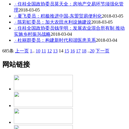
· 住桂全国政协委员莫天全：房地产交易环节须强化管
理
2018-03-05
· 夏飞委员：积极推进中国-东盟贸易便利化
2018-03-05
· 陈彩虹委员：加大农田水利设施建设
2018-03-05
· 住桂全国政协委员钱学明：发展农业混合所有制 推动
实施乡村振兴战略
2018-03-04
· 杜丽群委员：构建新时代和谐医患关系
2018-03-04
685条
上一页
1
..
10
11
12
13
14
15
16
17
18
..
20
下一页
网站链接