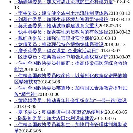
· 杨静华委员：加大对漓江流域的生态补偿力度
2018-03-
13
· 李彬委员：建立健全农村土地流转制度体系
2018-03-13
· 刘慕仁委员：加强生态环境与资源司法保护
2018-03-13
· 莫天全委员：推动城市群建设意义重大
2018-03-13
· 钱学明委员：探索实现素质教育的有效途径
2018-03-13
· 戴红兵委员：加强法官职业安全保护
2018-03-13
· 龙倩委员：推动现代特色博物馆体系建设
2018-03-13
· 磨长英委员：倡议设立“企业家活动日”
2018-03-07
· 区捷委员：在离婚登记中加强儿童权益保护
2018-03-07
· 住桂全国政协委员杜丽群：提高传染病医院综合救治
能力
2018-03-07
· 住桂全国政协委员欧彦伶：以差别化政策促进民族地
区精准扶贫
2018-03-06
· 住桂全国政协委员韦震玲：加强国民素质教育提升民
族“精气神”
2018-03-06
· 黄晓娟委员：推动青年社会组织参与“一带一路”建设
2018-03-06
· 夏飞委员：积极推进中国-东盟贸易便利化
2018-03-05
· 陈彩虹委员：加大农田水利设施建设
2018-03-05
· 住桂全国政协委员蒋和生：加快用海管理体制机制改
革
2018-03-05