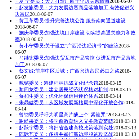
· 夏 宁委员：大力打造广西千里边关风情游
2018-06-07
· 赵发旗委员：大力发展边贸商品落地加工 有效促进兴
边富民
2018-06-07
· 黄卫革委员:提升完善边境公路 服务南向通道建设
2018-06-07
· 施庆华委员:加强边境口岸建设 切实提高通关能力和效
率
2018-06-07
· 黄小宁委员:关于设立“广西沿边经济带”的建议
2018-
06-07
· 马继宪委员:加强边贸互市产品管控 促进互市产品落地
加工
2018-06-07
· 蔡文姬:前岸中区后城：广西兴边富民必由之路
2018-
06-07
· 戴铭委员：筹建桂林抗战文化纪念馆
2018-03-15
· 黎四龙委员：建立居民经济状况核对机制
2018-03-15
· 蒋和生委员：优化环保信用评价体系
2018-03-14
· 朱鼎健委员：从区域发展新格局中深化开放合作
2018-
03-14
· 曾钫委员呼吁为明星高片酬上个“紧箍咒”
2018-03-13
· 谢尚果委员：将学前教育纳入义务教育范畴
2018-03-13
· 赵跃宇委员：将部省合建高校政策落到实处
2018-03-13
· 陈际瓦委员：多措并举打赢边境脱贫攻坚战
2018-03-13