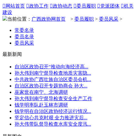

网站首页

政协工作

政协动态

委员履职

党派团体

机关
建设
当前位置：
广西政协网首页
>
委员履职
>
委员风采
>
常委名录
委员名录
委员风采
最新新闻
自治区政协召开“推动向海经济高...
孙大伟到南宁督导检查地质灾害隐...
中共政协广西壮族自治区委员会机...
自治区政协召开专题协商会 孙大...
巫家世在南宁、北海调研
孙大伟到南宁督导检查安全生产工作
钱学明率队赴玉林市调研
钱学明在自治区政协经济运行情况...
坚定信心共克时艰 全力推进灾后...
孙大伟带队督导检查水库安全度汛...