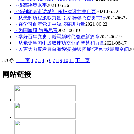
· 提高决策水平
2021-06-26
· 深刻领会讲话精神 积极建设壮美广西
2021-06-22
· 从光辉历程汲取力量 以昂扬姿态奋勇前行
2021-06-22
· 在学习百年党史中汲取奋进力量
2021-06-22
· 为国履职 为民尽责
2021-06-19
· 学好百年党史，谱写新时代奋进新篇章
2021-06-19
· 从党史学习中汲取建功立业的智慧和力量
2021-06-17
· 以更大力度发展向海经济 持续拓展“蓝色”发展新空间
20
370条
上一页
1
2
3
4
5
6
7
8
9
10
11
下一页
网站链接