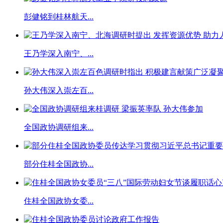
彭健铭到桂林航天...
王乃学深入南宁、...
孙大伟深入崇左百...
全国政协调研组来...
部分住桂全国政协...
住桂全国政协女委...