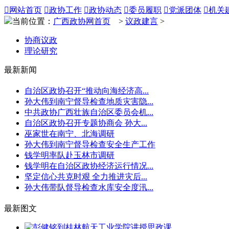

网站首页

政协工作

政协动态

委员履职

党派团体

机关
当前位置：
广西政协网首页
>
议政建言
>
协商议政
理论研究
最新新闻
自治区政协召开“推动向海经济高...
孙大伟到南宁督导检查地质灾害隐...
中共政协广西壮族自治区委员会机...
自治区政协召开专题协商会 孙大...
巫家世在南宁、北海调研
孙大伟到南宁督导检查安全生产工作
钱学明率队赴玉林市调研
钱学明在自治区政协经济运行情况...
坚定信心共克时艰 全力推进灾后...
孙大伟带队督导检查水库安全度汛...
最新图文