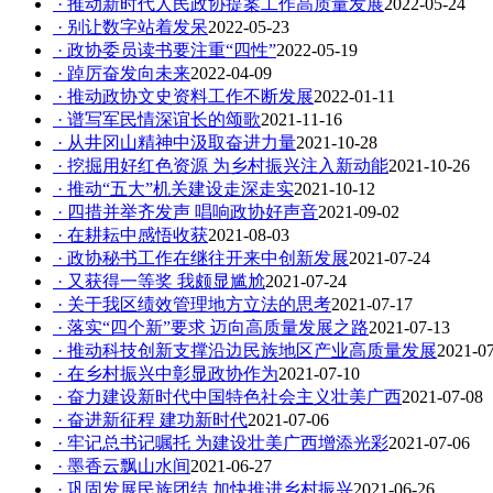
· 推动新时代人民政协提案工作高质量发展
2022-05-24
· 别让数字站着发呆
2022-05-23
· 政协委员读书要注重“四性”
2022-05-19
· 踔厉奋发向未来
2022-04-09
· 推动政协文史资料工作不断发展
2022-01-11
· 谱写军民情深谊长的颂歌
2021-11-16
· 从井冈山精神中汲取奋进力量
2021-10-28
· 挖掘用好红色资源 为乡村振兴注入新动能
2021-10-26
· 推动“五大”机关建设走深走实
2021-10-12
· 四措并举齐发声 唱响政协好声音
2021-09-02
· 在耕耘中感悟收获
2021-08-03
· 政协秘书工作在继往开来中创新发展
2021-07-24
· 又获得一等奖 我颇显尴尬
2021-07-24
· 关于我区绩效管理地方立法的思考
2021-07-17
· 落实“四个新”要求 迈向高质量发展之路
2021-07-13
· 推动科技创新支撑沿边民族地区产业高质量发展
2021-0
· 在乡村振兴中彰显政协作为
2021-07-10
· 奋力建设新时代中国特色社会主义壮美广西
2021-07-08
· 奋进新征程 建功新时代
2021-07-06
· 牢记总书记嘱托 为建设壮美广西增添光彩
2021-07-06
· 墨香云飘山水间
2021-06-27
· 巩固发展民族团结 加快推进乡村振兴
2021-06-26