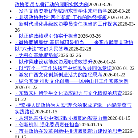
政协委员专项行动的履职实践为例
2026-03-26
· 发挥文旅资源优势赋能东盟学生来桂留学
2026-03-26
· 县级政协做好“四个凝聚”工作的路径探析
2026-03-26
· 新时代强化县级政协委员责任担当的工作探索
2026-03-
26
· 以正确政绩观引领实干担当
2026-03-26
· 微协商解民忧 基层履职显担当——来宾市武宣县政协
以“六步法”答好为民答卷
2026-02-28
· 为科创高地聚势能
2026-02-26
· 以作风建设赋能政协履职质效提升
2026-01-24
· 以“五个一”工作法铸牢中华民族共同体意识
2026-01-22
· 激发广西文化创新创造活力的路径思考
2026-01-22
· 结合实际 推动文化创新——以钟山县工作实践为例
2026-01-22
· 东盟来桂留学生文化适应能力与文化情感的培育
2026-
01-22
· “坚持人民政协为人民”理念的形成逻辑、内涵意蕴与
实践路径
2026-01-15
· 从河池奋斗史中汲取政协履职的智慧力量
2026-01-15
· 创新机制 强化委员责任担当
2026-01-15
· 市县政协在改革创新中推进履职能力建设的思考
2026-
01-15