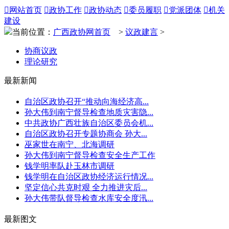

网站首页

政协工作

政协动态

委员履职

党派团体

机关
建设
当前位置：
广西政协网首页
>
议政建言
>
协商议政
理论研究
最新新闻
自治区政协召开“推动向海经济高...
孙大伟到南宁督导检查地质灾害隐...
中共政协广西壮族自治区委员会机...
自治区政协召开专题协商会 孙大...
巫家世在南宁、北海调研
孙大伟到南宁督导检查安全生产工作
钱学明率队赴玉林市调研
钱学明在自治区政协经济运行情况...
坚定信心共克时艰 全力推进灾后...
孙大伟带队督导检查水库安全度汛...
最新图文