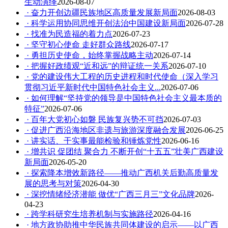
生动演绎
2026-08-07
· 奋力开创边疆民族地区高质量发展新局面
2026-08-03
· 科学运用协同思维开创法治中国建设新局面
2026-07-28
· 找准为民造福的着力点
2026-07-23
· 坚守初心使命 走好群众路线
2026-07-17
· 勇担历史使命，始终掌握战略主动
2026-07-14
· 把握好政绩观“近和远”的辩证统一关系
2026-07-10
· 党的建设伟大工程的历史进程和时代使命（深入学习
贯彻习近平新时代中国特色社会主义...
2026-07-06
· 如何理解“坚持党的领导是中国特色社会主义最本质的
特征”
2026-07-06
· 百年大党初心如磐 民族复兴势不可挡
2026-07-03
· 促进广西沿海地区非遗与旅游深度融合发展
2026-06-25
· 讲实话、干实事最能检验和锤炼党性
2026-06-16
· 增共识 促团结 聚合力 不断开创“十五五”壮美广西建设
新局面
2026-05-20
· 探索降本增效新路径——推动广西机关后勤高质量发
展的思考与对策
2026-04-30
· 深挖情绪经济潜能 做优“广西三月三”文化品牌
2026-
04-23
· 跨学科研究生培养机制与实施路径
2026-04-16
· 地方政协助推中华民族共同体建设的启示——以广西