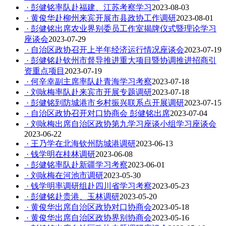
· 彭健铭率队赴福建、江苏考察学习
2023-08-03
· 黄俊华赴柳州来宾开展市县政协工作调研
2023-08-01
· 彭健铭出席农业界别委员工作室揭牌仪式暨理论学习
座谈会
2023-07-29
· 自治区政协召开上半年经济运行情况座谈会
2023-07-19
· 彭健铭赴钦州市督导推进重大项目暨协调推进招商引
资重点项目
2023-07-19
· 何辛幸副主席率队赴青海学习考察
2023-07-18
· 刘咏梅率队赴来宾市开展专题调研
2023-07-18
· 彭健铭到防城港市乡村振兴联系点开展调研
2023-07-15
· 自治区政协召开对口协商会 彭健铭出席
2023-07-04
· 刘咏梅出席自治区政协第九学习座谈小组学习座谈会
2023-06-22
· 王乃学在北海钦州防城港调研
2023-06-13
· 钱学明在桂林调研
2023-06-08
· 彭健铭率队赴新疆学习考察
2023-06-01
· 刘咏梅在河池市调研
2023-05-30
· 钱学明率调研组赴四川省学习考察
2023-05-23
· 彭健铭赴贵港、玉林调研
2023-05-20
· 黄俊华出席自治区政协对口协商会
2023-05-18
· 黄俊华出席自治区政协界别协商会
2023-05-16