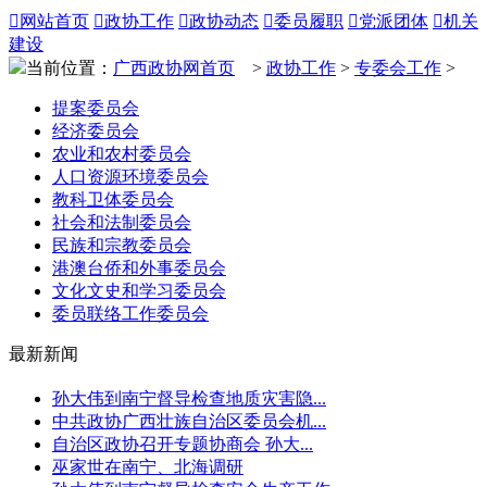

网站首页

政协工作

政协动态

委员履职

党派团体

机关
建设
当前位置：
广西政协网首页
>
政协工作
>
专委会工作
>
提案委员会
经济委员会
农业和农村委员会
人口资源环境委员会
教科卫体委员会
社会和法制委员会
民族和宗教委员会
港澳台侨和外事委员会
文化文史和学习委员会
委员联络工作委员会
最新新闻
孙大伟到南宁督导检查地质灾害隐...
中共政协广西壮族自治区委员会机...
自治区政协召开专题协商会 孙大...
巫家世在南宁、北海调研