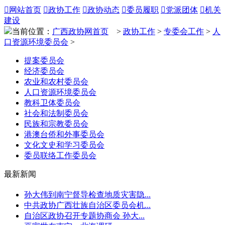

网站首页

政协工作

政协动态

委员履职

党派团体

机关
建设
当前位置：
广西政协网首页
>
政协工作
>
专委会工作
>
人
口资源环境委员会
>
提案委员会
经济委员会
农业和农村委员会
人口资源环境委员会
教科卫体委员会
社会和法制委员会
民族和宗教委员会
港澳台侨和外事委员会
文化文史和学习委员会
委员联络工作委员会
最新新闻
孙大伟到南宁督导检查地质灾害隐...
中共政协广西壮族自治区委员会机...
自治区政协召开专题协商会 孙大...