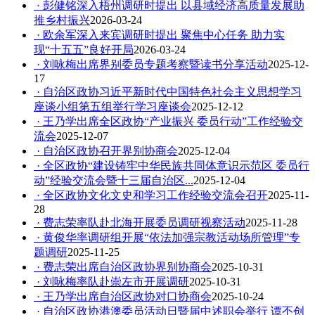
· 彭健铭深入梧州调研时提出 以县域经济高质量发展助
推乡村振兴
2026-03-24
· 欧余军深入来宾调研时提出 聚焦中心任务 助力实
现“十五五”良好开局
2026-03-24
· 刘咏梅出席界别委员专题考察暨读书分享活动
2025-12-
17
· 自治区政协习近平新时代中国特色社会主义思想学习
座谈小组第五组举行学习座谈会
2025-12-12
· 王乃学出席全区政协“产业振兴 委员行动”工作经验交
流会
2025-12-07
· 自治区政协召开界别协商会
2025-12-04
· 全区政协“建设铸牢中华民族共同体意识示范区 委员行
动”经验交流会暨十三届自治区...
2025-12-04
· 全区政协文化文史和学习工作经验交流会召开
2025-11-
28
· 费志荣率队赴北海开展委员调研视察活动
2025-11-28
· 黄俊华率调研组开展“依法加强宗教活动场所管理”专
题调研
2025-11-25
· 费志荣出席自治区政协界别协商会
2025-10-31
· 刘咏梅率队赴崇左市开展调研
2025-10-31
· 王乃学出席自治区政协对口协商会
2025-10-24
· 自治区政协港澳委员活动日暨届中述职会举行 谭丕创