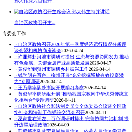
孙大伟深入百色开...
自治区政协召开主...
专委会工作
· 自治区政协召开2026年第一季度经济运行情况分析座
谈会暨相机协商座谈会
2026-04-24
· 许显辉赴河池市调研时提出 生态与资源协同发力 推动
有色金属、关键金属产业高质量发展
2026-04-17
· 黄俊华到贺州市调研乡村振兴工作
2026-04-14
· 钱学明在百色、柳州开展“充分挖掘释放有效投资潜
力”专题调研
2026-04-14
· 王乃学率队赴浙皖开展学习考察
2026-04-14
· 黄俊华率调研组开展“推动我国宗教同中华优秀传统文
化相融合”专题调研
2026-04-11
· 自治区政协社会和法制委员会全体委员会议暨全区政
协社会和法制工作经验交流会召开
2026-04-11
· 巫家世在崇左、百色调研时提出 完善协同共治机制 提
升边疆治理效能
2026-04-09
· 彭健铭率队赴宁夏回族自治区、内蒙古自治区学习考