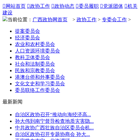

网站首页

政协工作

政协动态

委员履职

党派团体

机关
建设
当前位置：
广西政协网首页
>
政协工作
>
专委会工作
>
提案委员会
经济委员会
农业和农村委员会
人口资源环境委员会
教科卫体委员会
社会和法制委员会
民族和宗教委员会
港澳台侨和外事委员会
文化文史和学习委员会
委员联络工作委员会
最新新闻
自治区政协召开“推动向海经济高...
孙大伟到南宁督导检查地质灾害隐...
中共政协广西壮族自治区委员会机...
自治区政协召开专题协商会 孙大...