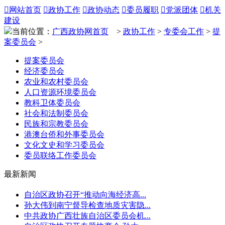

网站首页

政协工作

政协动态

委员履职

党派团体

机关
建设
当前位置：
广西政协网首页
>
政协工作
>
专委会工作
>
提
案委员会
>
提案委员会
经济委员会
农业和农村委员会
人口资源环境委员会
教科卫体委员会
社会和法制委员会
民族和宗教委员会
港澳台侨和外事委员会
文化文史和学习委员会
委员联络工作委员会
最新新闻
自治区政协召开“推动向海经济高...
孙大伟到南宁督导检查地质灾害隐...
中共政协广西壮族自治区委员会机...