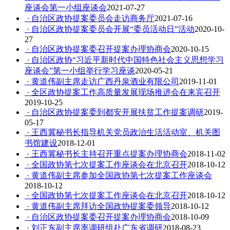
座谈会第一小组座谈会
2021-07-27
· 自治区政协提案委员会走访商务厅
2021-07-16
· 自治区政协提案委员会开展“委员活动日”活动
2020-10-
27
· 自治区政协提案委召开提案办理协商会
2020-10-15
· 自治区政协“习近平新时代中国特色社会主义思想学习
座谈会”第一小组举行学习座谈
2020-05-21
· 黄道伟副主席走访广西丹泉酒业有限公司
2019-11-01
· 全区政协提案工作高质量发展现场推进会在来宾召开
2019-10-25
· 自治区政协提案委到都安开展扶贫工作提案调研
2019-
05-17
· 王西冀秘书长指导机关党员政治生活活动室、机关图
书馆建设
2018-12-01
· 王西冀秘书长主持召开重点提案办理协商会
2018-11-02
· 全国政协第七次提案工作座谈会在北京召开
2018-10-12
· 黄道伟副主席参加全国政协第七次提案工作座谈会
2018-10-12
· 全国政协第七次提案工作座谈会在北京召开
2018-10-12
· 黄道伟副主席拜访全国政协提案委领导
2018-10-12
· 自治区政协提案委召开提案办理协商会
2018-10-09
· 刘正东副主席率调研组赴广东省调研
2018-08-23