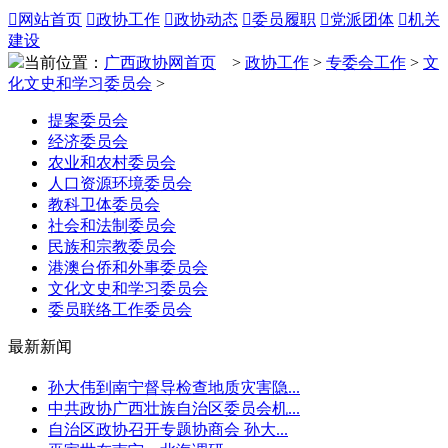

网站首页

政协工作

政协动态

委员履职

党派团体

机关
建设
当前位置：
广西政协网首页
>
政协工作
>
专委会工作
>
文
化文史和学习委员会
>
提案委员会
经济委员会
农业和农村委员会
人口资源环境委员会
教科卫体委员会
社会和法制委员会
民族和宗教委员会
港澳台侨和外事委员会
文化文史和学习委员会
委员联络工作委员会
最新新闻
孙大伟到南宁督导检查地质灾害隐...
中共政协广西壮族自治区委员会机...
自治区政协召开专题协商会 孙大...