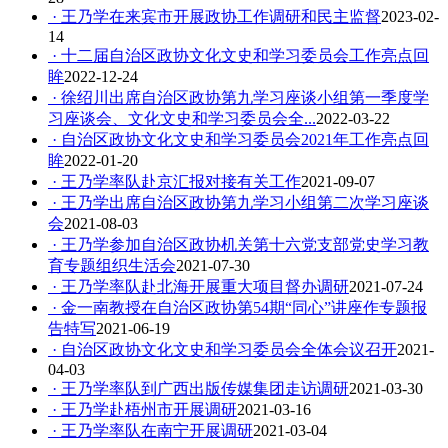
· 王乃学在来宾市开展政协工作调研和民主监督
2023-02-
14
· 十二届自治区政协文化文史和学习委员会工作亮点回
眸
2022-12-24
· 徐绍川出席自治区政协第九学习座谈小组第一季度学
习座谈会、文化文史和学习委员会全...
2022-03-22
· 自治区政协文化文史和学习委员会2021年工作亮点回
眸
2022-01-20
· 王乃学率队赴京汇报对接有关工作
2021-09-07
· 王乃学出席自治区政协第九学习小组第二次学习座谈
会
2021-08-03
· 王乃学参加自治区政协机关第十六党支部党史学习教
育专题组织生活会
2021-07-30
· 王乃学率队赴北海开展重大项目督办调研
2021-07-24
· 金一南教授在自治区政协第54期“同心”讲座作专题报
告特写
2021-06-19
· 自治区政协文化文史和学习委员会全体会议召开
2021-
04-03
· 王乃学率队到广西出版传媒集团走访调研
2021-03-30
· 王乃学赴梧州市开展调研
2021-03-16
· 王乃学率队在南宁开展调研
2021-03-04