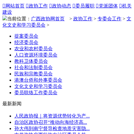

网站首页

政协工作

政协动态

委员履职

党派团体

机关
建设
当前位置：
广西政协网首页
>
政协工作
>
专委会工作
>
文
化文史和学习委员会
>
提案委员会
经济委员会
农业和农村委员会
人口资源环境委员会
教科卫体委员会
社会和法制委员会
民族和宗教委员会
港澳台侨和外事委员会
文化文史和学习委员会
委员联络工作委员会
最新新闻
人民政协报｜将资源优势转化为产...
自治区政协召开“推动向海经济高...
孙大伟到南宁督导检查地质灾害隐...