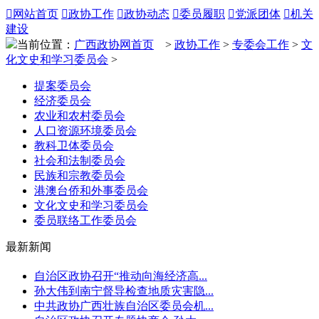

网站首页

政协工作

政协动态

委员履职

党派团体

机关
建设
当前位置：
广西政协网首页
>
政协工作
>
专委会工作
>
文
化文史和学习委员会
>
提案委员会
经济委员会
农业和农村委员会
人口资源环境委员会
教科卫体委员会
社会和法制委员会
民族和宗教委员会
港澳台侨和外事委员会
文化文史和学习委员会
委员联络工作委员会
最新新闻
自治区政协召开“推动向海经济高...
孙大伟到南宁督导检查地质灾害隐...
中共政协广西壮族自治区委员会机...