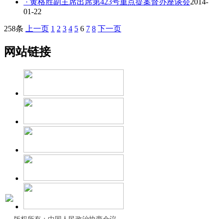
· 黄格胜副主席出席第423号重点提案督办座谈会
2014-
01-22
258条
上一页
1
2
3
4
5
6
7
8
下一页
网站链接