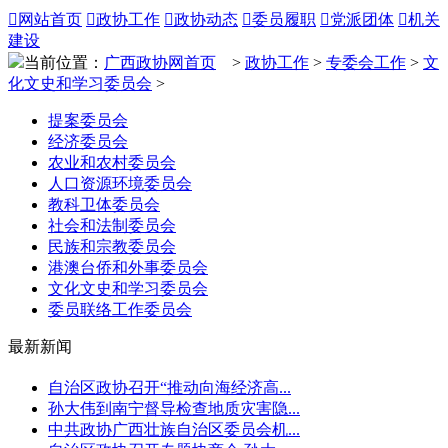

网站首页

政协工作

政协动态

委员履职

党派团体

机关
建设
当前位置：
广西政协网首页
>
政协工作
>
专委会工作
>
文
化文史和学习委员会
>
提案委员会
经济委员会
农业和农村委员会
人口资源环境委员会
教科卫体委员会
社会和法制委员会
民族和宗教委员会
港澳台侨和外事委员会
文化文史和学习委员会
委员联络工作委员会
最新新闻
自治区政协召开“推动向海经济高...
孙大伟到南宁督导检查地质灾害隐...
中共政协广西壮族自治区委员会机...