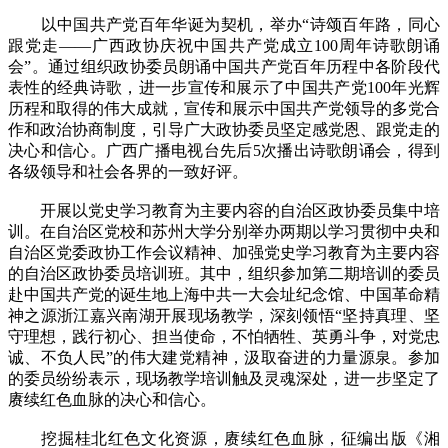
以中国共产党百年华诞为契机，举办“诗颂百年路，同心
跟党走——广西政协庆祝中国共产党成立100周年诗歌朗诵
会”。通过组织政协委员朗诵中国共产党百年历程中各阶段代
表性的经典诗歌，进一步宣传和展示了中国共产党100年光辉
历程和取得的伟大成就，宣传和展示中国共产党领导的多党合
作和政治协商制度，引导广大政协委员坚定感党恩、跟党走的
决心和信心。广西广播电视台先后5次播出诗歌朗诵会，得到
各级领导和社会各界的一致好评。
开展以党史学习教育为主要内容的自治区政协委员集中培
训。在自治区党校和苏州大学分别举办两期以学习贯彻中央和
自治区党委政协工作会议精神、加强党史学习教育为主要内容
的自治区政协委员培训班。其中，组织参加第二期培训的委员
赴中国共产党的诞生地上海中共一大会址纪念馆、中国革命精
神之源浙江嘉兴南湖开展现场教学，深刻领悟“坚持真理、坚
守理想，践行初心、担当使命，不怕牺牲、英勇斗争，对党忠
诚、不负人民”的伟大建党精神，汲取奋进的力量源泉。参加
的委员纷纷表示，现场教学培训触及灵魂深处，进一步坚定了
赓续红色血脉的决心和信心。
挖掘桂北红色文化资源，赓续红色血脉，征编出版《湘