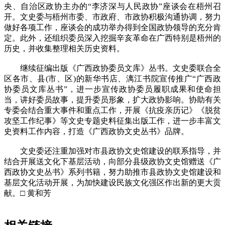
央、自治区政协主办的“李济深与人民政协”座谈会在梧州召
开。文史委与梧州市委、市政府、市政协积极沟通协调，努力
做好各项工作，座谈会的成功举办得到全国政协领导的充分肯
定。此外，还组织委员深入挖掘辛亥革命在广西特别是梧州的
历史，并收集整理相关历史资料。
继续征编出版《广西政协委员文库》丛书。文史委联合全
区各市、县(市、区)的新华书店、漓江书院宣传推广“广西政
协委员文库丛书”，进一步宣传政协委员履职成果和使命担
当，讲好委员故事，提升委员形象，扩大政协影响。协助有关
专委会结合重大事件和重点工作，开展《抗疫亲历记》《脱贫
攻坚工作纪事》等文史专题史料征集出版工作，进一步丰富文
史资料工作内容，打造《广西政协文史丛书》品牌。
文史委还注重加强对市县政协文史馆建设的联系指导，并
结合开展送文化下基层活动，向部分县级政协文史馆赠送《广
西政协文史丛书》系列书籍，努力助推市县政协文史馆建设和
基层文化活动开展，为加快建设民族文化强区作出新的更大贡
献。□ 黄和芳