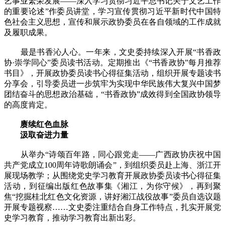
艺事业繁荣发展——深入学习贯彻习近平总书记关于文艺工作
的重要论述”作委员讲堂，学习宣传贯彻习近平新时代中国特
色社会主义思想，宣传和展示政协委员在各自领域的工作成就
及履职成果。
最是书香沁人心。一年来，文史委持续深入开展“书香政
协·崇学同心”委员读书活动。定期推出《“书香政协”每月推荐
书目》，开展政协委员读书心得征集活动，组织开展专题读书
分享会，引导委员进一步筑牢为实现中华民族伟大复兴中国梦
团结奋斗的思想政治基础，“书香政协”成效得到全国政协领导
的高度肯定。
赓续红色血脉
汲取奋进力量
从举办“诗颂百年路，同心跟党走——广西政协庆祝中国
共产党成立100周年诗歌朗诵会”，到组织委员赴上海、浙江开
展现场教学；从围绕党史学习教育开展政协委员读书心得征集
活动，到征编出版红色故事集《湘江，为你守候》，再到聚
焦“挖掘桂北红色文化资源，讲好湘江战役故事”委员自选议题
开展专题视察……文史委注重结合自身工作特点，扎实开展党
史学习教育，推动学习教育出新出彩。