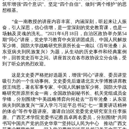
筑牢增强“四个意识”、坚定“四个自信”、做到“两个维护”的思
想根基。
“金一南教授的讲座内容丰富、内涵深刻，听起来让人振
奋，引人深思，信心倍增，是一堂深刻的党史教育课，也是一
场触及灵魂的洗礼。”2021年6月18日，自治区政协举办第54
期“同心”讲座，党史学习教育中央宣讲团成员、中国人民解放
军少将、国防大学战略研究所原所长金一南以《百年沧桑：从
东亚病夫到民族复兴》为题，从生动的历史事件和经典案例
中，回答党史百年之问。讲座首次在各市政协设立分会场，受
到了听众的热烈欢迎。
这是文史委严格把好选题关，增强“同心”讲座、委员讲堂
吸引力的一个生动事例。文史委先后邀请北京大学博雅讲席教
授王缉思，著名军事专家、中国人民解放军少将、国防大学战
略研究所原所长金一南，全国政协副秘书长、机关党组成员金
学锋，分别围绕“中美战略博弈向何处去”“百年沧桑：从东亚
病夫到民族复兴”“深入学习习近平总书记‘七一’重要讲话精神
的体会”等作专题讲座。邀请自治区党委党史研究室主任李振
唐、广西艺术学院党委书记蔡昌卓两名委员，分别围绕“共同
书写中国共产党的历史华章”“坚持以人民为中心 推动广西文