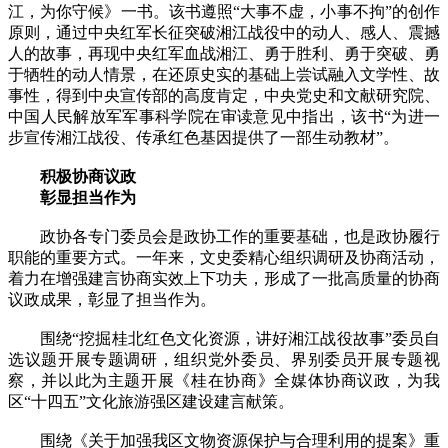
江，为你守候》一书。该书遵照“大事不虚，小事不拘”的创作
原则，通过中央红军长征突破湘江战役中的动人、感人、震撼
人的故事，再现中央红军血战湘江、勇于胜利、勇于突破、勇
于牺牲的动人情景，在还原史实的基础上尝试融入文学性、故
事性，得到中央宣传部的高度肯定，中央党史和文献研究院、
中国人民解放军军事科学院在审读意见中指出，该书“为进一
步宣传湘江战役、传承红色基因提供了一部生动教材”。
积极协商议政
彰显担当作为
政协各专门委员会是政协工作的重要基础，也是政协履行
职能的重要方式。一年来，文史委精心组织调研及协商活动，
着力在增强建言协商实效上下功夫，形成了一批高质量的协商
议政成果，彰显了担当作为。
围绕“挖掘桂北红色文化资源，讲好湘江战役故事”委员自
选议题开展专题调研，组织党外委员、界别委员开展专题视
察，并以此为主题开展《桂在协商》全媒体协商议政，为我
区“十四五”文化旅游强区建设建言献策。
围绕《关于加强我区文物资源保护与合理利用的提案》重