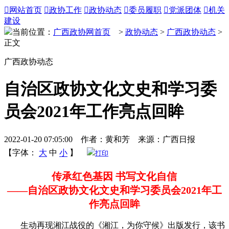

网站首页

政协工作

政协动态

委员履职

党派团体

机关
建设
当前位置：
广西政协网首页
>
政协动态
>
广西政协动态
>
正文
广西政协动态
自治区政协文化文史和学习委
员会2021年工作亮点回眸
2022-01-20 07:05:00 作者：黄和芳 来源：广西日报
【字体：
大
中
小
】
打印
传承红色基因 书写文化自信
——自治区政协文化文史和学习委员会2021年工
作亮点回眸
生动再现湘江战役的《湘江，为你守候》出版发行，该书