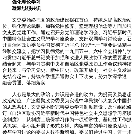
强化理论学习
凝聚思想共识
文史委始终把党的政治建设摆在首位，持续从提高政治站
位、强化理论武装、加强党性修养、坚定理想信念等方面加强
文史委党建工作。通过召开分党组理论学习会、习近平新时代
中国特色社会主义思想学习座谈会、支部双周学习讨论会，召
开自治区政协委员学习贯彻习近平总书记“七一”重要讲话精神
经验交流会，把学习贯彻党的十九届五中、六中全会精神与学
习贯彻习近平总书记关于加强和改进人民政协工作的重要思想
结合起来，与学习贯彻中央和自治区党委政协工作会议精神结
合起来，与学习党史、新中国史、改革开放史、社会主义发展
史结合起来，持续在学懂弄通做实上下功夫，努力学深学透、
融会贯通、落细落实。
人心是最大的政治，共识是奋进的动力。为提高委员思想
政治站位，广泛凝聚政协委员为实现中华民族伟大复兴中国梦
的思想共识，文史委不断完善委员学习制度建设，及时组织修
订《自治区政协习近平新时代中国特色社会主义思想学习座谈
会制度》，从制度上确保学习作为一项经常性、基础性工作抓
紧抓实。各小组开展了形式多样、内容丰富的学习座谈活动，
参与学习讨论的委员人数不断增加。委员们通过学习，进一步