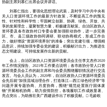
协副主席刘慕仁出席会议并讲话。
刘慕仁指出，要强化思想理论武装，及时学习中共中央有
关人口资源环境工作的最新方针政策，不断提高工作的预见
性、针对性和科学性；牢固树立创新、协调、绿色、开放、共
享的发展理念，凝聚智慧力量，积极建言献策。自治区政协人
资环委及各市政协对口专委会要加强联动协作，进一步完善
区、市、县三级政协协同调研、联动协商模式，形成工作合
力，做好增设“资源环境界别”的准备；突出党建引领，增强精
品意识，持续加强专委会党的建设，积极献计出力，为推进生
态文明建设、可持续发展作出新的贡献。
会上，自治区政协人口资源环境委员会主任李文杰作2020
年工作情况报告、2021年工作要点说明；各市政协分管人口资
源环境委员会工作的副主席和与会委员围绕履职情况进行交流
发言。与会人员认为，2020年，自治区政协人口资源环境委员
会先后就“加强流域治理合作，打造珠江—西江绿色经济带”等
问题开展专题协商、月度协商，围绕“规范处置医疗固体废
物”开展相机协商，助力疫情防控，各项履职工作成效显著、
亮点突出，为助推壮美广西建设作出了积极贡献。□ 毛龄欧