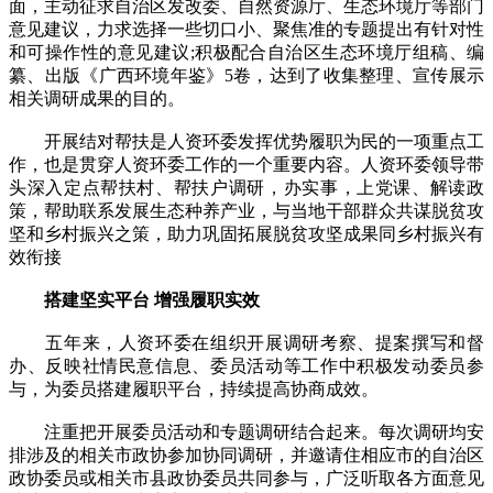
面，主动征求自治区发改委、自然资源厅、生态环境厅等部门
意见建议，力求选择一些切口小、聚焦准的专题提出有针对性
和可操作性的意见建议;积极配合自治区生态环境厅组稿、编
纂、出版《广西环境年鉴》5卷，达到了收集整理、宣传展示
相关调研成果的目的。
开展结对帮扶是人资环委发挥优势履职为民的一项重点工
作，也是贯穿人资环委工作的一个重要内容。人资环委领导带
头深入定点帮扶村、帮扶户调研，办实事，上党课、解读政
策，帮助联系发展生态种养产业，与当地干部群众共谋脱贫攻
坚和乡村振兴之策，助力巩固拓展脱贫攻坚成果同乡村振兴有
效衔接
搭建坚实平台 增强履职实效
五年来，人资环委在组织开展调研考察、提案撰写和督
办、反映社情民意信息、委员活动等工作中积极发动委员参
与，为委员搭建履职平台，持续提高协商成效。
注重把开展委员活动和专题调研结合起来。每次调研均安
排涉及的相关市政协参加协同调研，并邀请住相应市的自治区
政协委员或相关市县政协委员共同参与，广泛听取各方面意见