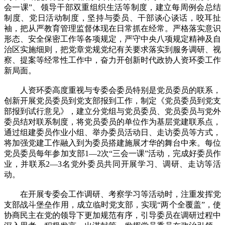
会一课”、领导干部双重组织生活等制度，建立每周例会总结
制度、党日活动制度，坚持与委员、干部谈心谈话，咬耳扯
袖，把从严教育管理监督体现在日常抓在经常。严格落实意识
形态、安全保密工作等各项规定，严守中央八项规定精神及自
治区实施细则，把党章党规党纪有关要求落实到服务调研、视
察、提案等经常性工作中，奋力开创新时代政协人资环委工作
新局面。
人资环委高度重视与专委会委员特别是党员委员的联系，
创新开展党员委员到党支部报到工作，制定《党员委员到党支
部报到试行意见》，建立分党组与党员委员、党员委员与党外
委员结对联系制度，将党员委员的单位作为基层党建联系点，
通过组建委员作业小组、举办委员活动日、走访委员等方式，
将加强党建工作融入到为委员搭建施展才华的舞台中来。每位
党员委员每年参加支部1—2次“三会一课”活动，完成好委员作
业，并联系2—3名党外委员共同开展学习、调研、走访等活
动。
在开展专委会工作调研、考察学习等活动时，注重发挥党
支部战斗堡垒作用，成立临时党支部，实现“两个全覆盖”，使
协商民主在党的领导下更加规范有序，引导委员在调研过程中