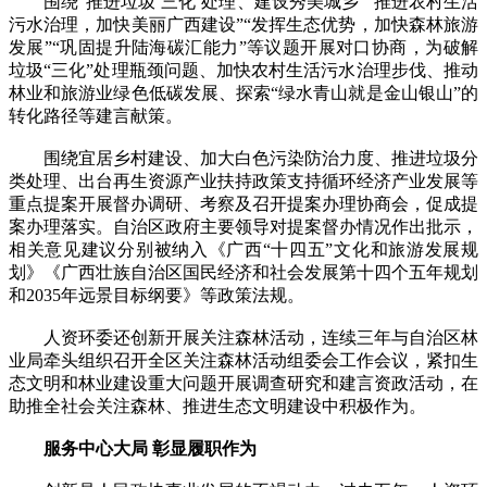
围绕“推进垃圾‘三化’处理、建设秀美城乡”“推进农村生活
污水治理，加快美丽广西建设”“发挥生态优势，加快森林旅游
发展”“巩固提升陆海碳汇能力”等议题开展对口协商，为破解
垃圾“三化”处理瓶颈问题、加快农村生活污水治理步伐、推动
林业和旅游业绿色低碳发展、探索“绿水青山就是金山银山”的
转化路径等建言献策。
围绕宜居乡村建设、加大白色污染防治力度、推进垃圾分
类处理、出台再生资源产业扶持政策支持循环经济产业发展等
重点提案开展督办调研、考察及召开提案办理协商会，促成提
案办理落实。自治区政府主要领导对提案督办情况作出批示，
相关意见建议分别被纳入《广西“十四五”文化和旅游发展规
划》《广西壮族自治区国民经济和社会发展第十四个五年规划
和2035年远景目标纲要》等政策法规。
人资环委还创新开展关注森林活动，连续三年与自治区林
业局牵头组织召开全区关注森林活动组委会工作会议，紧扣生
态文明和林业建设重大问题开展调查研究和建言资政活动，在
助推全社会关注森林、推进生态文明建设中积极作为。
服务中心大局 彰显履职作为