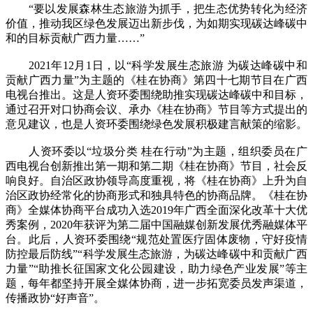
“要以发展森林生态旅游为抓手，把生态优势转化为经济
价值，推动我区绿色发展迈出新步伐，为如期实现碳达峰碳中
和的目标贡献广西力量……”
2021年12月1日，以“科学发展生态旅游 为碳达峰碳中和
贡献广西力量”为主题的《桂在协商》第四十七期节目在广西
电视台推出。这是人资环委围绕助推实现碳达峰碳中和目标，
通过召开对口协商会议、承办《桂在协商》节目等方式提出的
意见建议，也是人资环委围绕绿色发展积极建言献策的缩影。
人资环委以“垃圾分类 桂在行动”为主题，组织委员在广
西电视台创新推出第一期和第二期《桂在协商》节目，社会反
响良好。自治区政协领导高度重视，将《桂在协商》上升为自
治区政协经常化的协商形式和独具特色的协商品牌。《桂在协
商》全媒体协商平台成功入选2019年广西全面深化改革十大优
秀案例，2020年获评为第二届中国融媒创新发展优秀融媒体平
台。此后，人资环委围绕“规范处置医疗固体废物，守好疫情
防控最后防线”“科学发展生态旅游，为碳达峰碳中和贡献广西
力量”“助推长征国家文化公园建设，助力绿色产业发展”等主
题，每年都坚持开展全媒体协商，进一步拓宽委员发声渠道，
传播政协“好声音”。