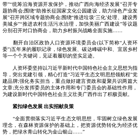
带”“统筹沿海资源开发保护，推动广西向海经济发展”召开专
题协商会;围绕“助推长征国家文化公园建设，助力绿色产业发
展”召开跨区域专题协商会;围绕“推进垃圾‘三化’处理、建设秀
美城乡”“推进农村生活污水治理，加快美丽广西建设”等议题
分别召开对口协商会，助力乡村振兴战略全面实施……
翻开自治区政协人口资源环境委员会(以下简称“人资环
委”)五年来的履职记录，绿色发展、碳达峰碳中和、宜居乡村
等一个个关键词，见证着履职的坚实足迹。
人资环委坚持以习近平新时代中国特色社会主义思想为指
导，突出党建引领，精心打造“习近平生态文明思想领航程”党
建品牌;强化务实担当，重点做好建言资政和凝聚共识两篇大
文章;充分发挥委员的主体作用和专门委员会的基础性作用，
为建设新时代中国特色社会主义壮美广西作出了积极贡献。
紧扣绿色发展 出实招献良策
“全面贯彻落实习近平生态文明思想，牢固树立绿色发展
理念，在森林资源保护的基础上，把资源优势转化为经济优
势，把绿水青山转化为金山银山……”