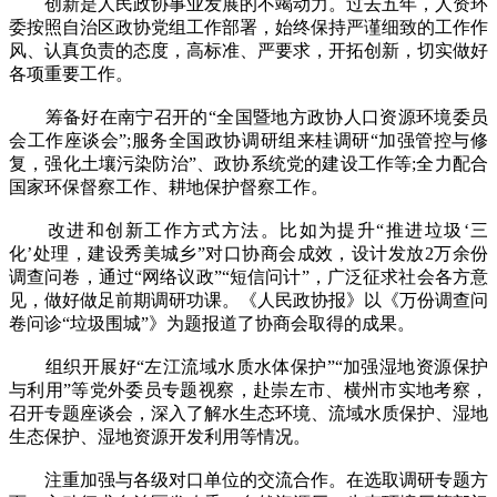
创新是人民政协事业发展的不竭动力。过去五年，人资环
委按照自治区政协党组工作部署，始终保持严谨细致的工作作
风、认真负责的态度，高标准、严要求，开拓创新，切实做好
各项重要工作。
筹备好在南宁召开的“全国暨地方政协人口资源环境委员
会工作座谈会”;服务全国政协调研组来桂调研“加强管控与修
复，强化土壤污染防治”、政协系统党的建设工作等;全力配合
国家环保督察工作、耕地保护督察工作。
改进和创新工作方式方法。比如为提升“推进垃圾‘三
化’处理，建设秀美城乡”对口协商会成效，设计发放2万余份
调查问卷，通过“网络议政”“短信问计”，广泛征求社会各方意
见，做好做足前期调研功课。《人民政协报》以《万份调查问
卷问诊“垃圾围城”》为题报道了协商会取得的成果。
组织开展好“左江流域水质水体保护”“加强湿地资源保护
与利用”等党外委员专题视察，赴崇左市、横州市实地考察，
召开专题座谈会，深入了解水生态环境、流域水质保护、湿地
生态保护、湿地资源开发利用等情况。
注重加强与各级对口单位的交流合作。在选取调研专题方