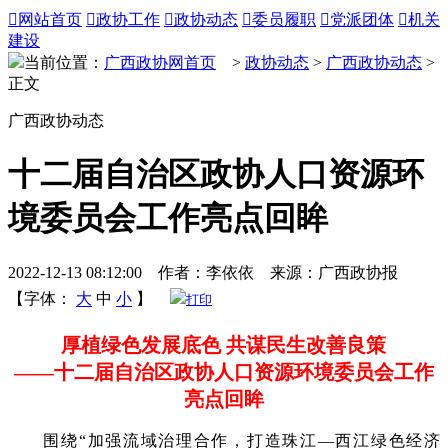

网站首页

政协工作

政协动态

委员履职

党派团体

机关
建设
当前位置：
广西政协网首页
>
政协动态
>
广西政协动态
>
正文
广西政协动态
十二届自治区政协人口资源环
境委员会工作亮点回眸
2022-12-13 08:12:00 作者：李依依 来源：广西政协报
【字体：
大
中
小
】
打印
厚植绿色发展底色 共谋民生改善良策
——十二届自治区政协人口资源环境委员会工作
亮点回眸
围绕“加强流域治理合作，打造珠江—西江绿色经济