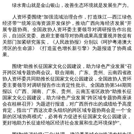
绿水青山就是金山银山，改善生态环境就是发展生产力。
人资环委围绕“加强流域治理合作，打造珠江—西江绿色
经济带”“统筹沿海资源开发保护，推动广西向海经济发展”开
展专题协商。全国政协人资环委主要领导对调研报告作出批
示，自治区党委、政府主要领导对协商成果高度重视并敦促有
关部门加紧研究落实，《人民政协报》分别以《呵护粤港澳大
湾区的生命源》《打造蓝色增长新引擎》为题报道了协商成
果。
围绕“助推长征国家文化公园建设，助力绿色产业发展”召
开跨区域专题协商会议。联合湖南、广东、贵州、云南四省政
协人资环委共同助推长征国家文化公园建设，全国政协人资环
委主要领导对调研报告作出肯定性批示。全国政协第544期简
报以《广西、湖南、广东、贵州、云南五省区政协“助推长征
国家文化公园建设，助力绿色产业发展”跨区域专题协商座谈
会在桂林召开》为题进行报道，对广西所作出的成绩给予高度
肯定，指出“广西这次牵头组织的跨区域专题协商会是一个‘全
新的区域协商模式’，必将有力促进长征国家文化公园建设，
更好地助力长征途经地区经济社会发展和生态环境保护”。