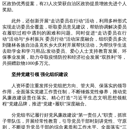
区政协优秀提案，有23人次荣获自治区政协提质增效先进个人
奖励。
此外，还创新开展“走访委员在行动”活动，利用多种形式
实现走访委员全覆盖，听取委员意见建议，帮助协调解决委员
在履职过程中遇到的困难和问题。同时促进“走访委员在行
动”活动与“乡村振兴 委员行动”活动深度融合，组织委员多次
到隆林各族自治县克长乡大庆村开展帮扶活动，为帮扶学生送
去助学金和学习用品;发动委员、爱心人士支持教育发展、环
保事业发展，助力夺取疫情防控和经济社会发展“双胜利”等，
共捐赠款物1000多万元。
坚持党建引领 强化组织建设
人资环委注重发挥分党组把方向、管大局、保落实的领导
作用，全面落实党建工作责任制，不断锤炼党性修养，推动党
风廉政建设责任落实。精心打造“习近平生态文明思想领航
程”党建品牌，推进“党建+履职”深度融合。
分党组书记履行好党风廉政建设“第一责任人”职责，抓班
子带队伍，开展经常性教育，引导党员干部时刻讲党性、守原
则，不断提升党员干部的综合素质和工作水平。全面落实“三