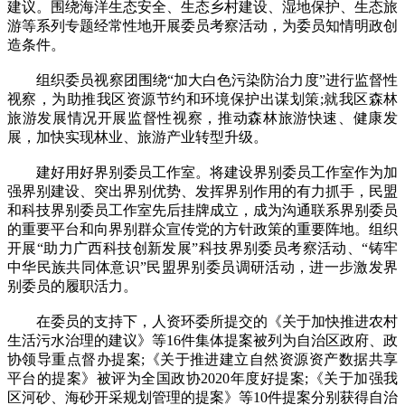
建议。围绕海洋生态安全、生态乡村建设、湿地保护、生态旅
游等系列专题经常性地开展委员考察活动，为委员知情明政创
造条件。
组织委员视察团围绕“加大白色污染防治力度”进行监督性
视察，为助推我区资源节约和环境保护出谋划策;就我区森林
旅游发展情况开展监督性视察，推动森林旅游快速、健康发
展，加快实现林业、旅游产业转型升级。
建好用好界别委员工作室。将建设界别委员工作室作为加
强界别建设、突出界别优势、发挥界别作用的有力抓手，民盟
和科技界别委员工作室先后挂牌成立，成为沟通联系界别委员
的重要平台和向界别群众宣传党的方针政策的重要阵地。组织
开展“助力广西科技创新发展”科技界别委员考察活动、“铸牢
中华民族共同体意识”民盟界别委员调研活动，进一步激发界
别委员的履职活力。
在委员的支持下，人资环委所提交的《关于加快推进农村
生活污水治理的建议》等16件集体提案被列为自治区政府、政
协领导重点督办提案;《关于推进建立自然资源资产数据共享
平台的提案》被评为全国政协2020年度好提案;《关于加强我
区河砂、海砂开采规划管理的提案》等10件提案分别获得自治