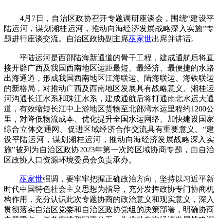
4月7日，自治区政协召开专题调研座谈会，围绕“建设平
陆运河，谋划湘桂运河，推动向海经济发展战略深入实施”专
题进行座谈交流。自治区政协副主席
巫家世
出席并讲话。
平陆运河是西部陆海新通道的骨干工程，建成通航后将直
接开辟广西及我国西南地区运距最短、最经济、最便捷的水路
出海通道，形成我国西南地区江海联运、陆海联运、海铁联运
的新格局，对推动广西及西南地区发展具有战略意义。湘桂运
河沟通长江水系和珠江水系，建成通航后将打通南北水运大通
道，有效缩短长江中上游地区货物至北部湾水运里程约1200公
里，对降低物流成本、优化提升全国水运网络、加快建设国家
综合立体交通网、促进区域经济合作交流具有重要意义。“建
设平陆运河，谋划湘桂运河，推动向海经济发展战略深入实
施”被列为自治区政协2023年第一次跨区域协商专题，由自治
区政协人口资源环境委员会负责承办。
巫家世
强调，要牢牢把握正确政治方向，坚持以习近平新
时代中国特色社会主义思想为指导，充分发挥政协专门协商机
构作用，充分认识此次专题协商的政治意义和现实意义，深入
贯彻落实自治区党委和自治区政协党组的决策部署，明确协商