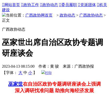

网站首页

政协工作

政协动态

委员履职

党派团体

机关
建设
当前位置：
广西政协网首页
>
政协动态
>
广西政协动态
>
正文
广西政协动态
巫家世出席自治区政协专题调
研座谈会
2023-04-13 08:15:00 作者：黄 骏 来源：广西政协报
【字体：
大
中
小
】
打印
巫家世
在自治区政协专题调研座谈会上强调
深入调研找准问题 助推向海经济发展