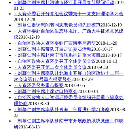
· 刘慕仁副主席赴河池市环江县开展春节慰问活动
2019-
01-23
· 人资环委召开分党组会议暨第十一党支部理论学习会
2018-12-28
· 刘慕仁走访慰问老同志老党员和先进模范
2018-12-19
· 人资环委赴自治区生态环境厅、广西大学征求意见建
议
2018-12-19
· 自治区政协人资环委到广西海事局调研
2018-11-20
· 刘慕仁副主席带队开展走访委员活动
2018-10-17
· 刘慕仁副主席赴南宁市联系推进重大项目
2018-10-17
· 自治区政协人资环委召开全体委员会议
2018-10-13
· 人资环委召开第二次全体委员会议
2018-09-30
· 刘慕仁副主席率队赴北海市开展自治区政协十二届一
次会议第117号重点提案督办
2018-09-29
· 人资环委督办重点提案
2018-09-05
· 刘慕仁副主席出席对口协商会
2018-09-01
· 自治区政协人口资源环境委员会组织开展重点提案办
理协商
2018-08-30
· 刘慕仁副主席率队赴青海、宁夏进行学习考察
2018-08-
23
· 刘慕仁副主席率队赴南宁市开展政协系统党建工作调
研
2018-08-13