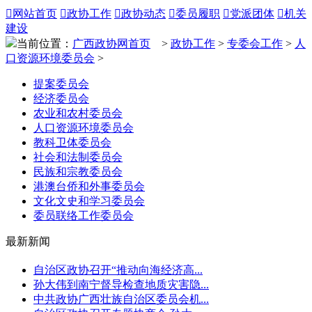

网站首页

政协工作

政协动态

委员履职

党派团体

机关
建设
当前位置：
广西政协网首页
>
政协工作
>
专委会工作
>
人
口资源环境委员会
>
提案委员会
经济委员会
农业和农村委员会
人口资源环境委员会
教科卫体委员会
社会和法制委员会
民族和宗教委员会
港澳台侨和外事委员会
文化文史和学习委员会
委员联络工作委员会
最新新闻
自治区政协召开“推动向海经济高...
孙大伟到南宁督导检查地质灾害隐...
中共政协广西壮族自治区委员会机...