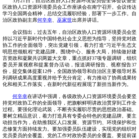
3月21日，自治区政协人口资源环境委员会全体会议暨全
区政协人口资源环境委员会工作座谈会在南宁召开。会议传达
学习全国两会精神，总结交流履职经验，部署下一步工作。自
治区政协副主席
何辛幸
、
巫家世
出席并讲话。
会议指出，过去五年，自治区政协人口资源环境委员会坚
持以习近平新时代中国特色社会主义思想为指导，坚持党对政
协工作的全面领导，突出党建引领，着力打造“习近平生态文
明思想领航程”党建品牌。围绕中心、服务大局，持续做好建
言资政和凝聚共识两篇大文章，重点抓好37项专题调研，组织
委员开展视察和提案督办活动，报送调研报告、视察报告37
份，提交集体提案12件，全国政协领导和自治区主要领导对系
列调研成果高度重视并给予充分肯定，有力推动了协商成果转
化和相关工作落实，在新时代新征程展现了新担当新作为。
何辛幸
在讲话中强调，各级政协人口资源环境委员会要坚
持党对政协工作的全面领导，把旗帜鲜明讲政治贯穿到工作全
过程。要强化理论武装，不断夯实履职尽责的思想政治基础。
要树立精品意识，着力打造具有专委会特色的党建品牌。要主
动担当作为，在助推我区人口发展、资源节约、环境保护和生
态修复方面持续发力。要加强委员队伍建设，实现党的组织对
党员委员的全覆盖、党的工作对政协委员的全覆盖。要提前谋