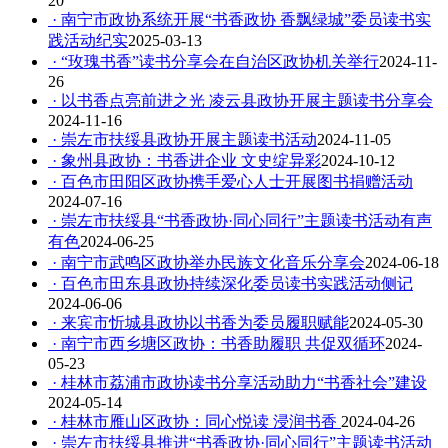
20
· 南宁市政协系统开展“书香政协 香飘绿城”委员读书实
践活动纪实
2025-03-13
· “玫瑰书香”读书分享会在自治区政协机关举行
2024-11-
26
· 以书香点亮前进之光 凌云县政协开展主题读书分享会
2024-11-16
· 崇左市扶绥县政协开展主题读书活动
2024-11-05
· 象州县政协：书香进企业 文史绽异彩
2024-10-12
· 百色市田阳区政协携手爱心人士开展图书捐赠活动
2024-07-16
· 崇左市扶绥县“书香政协·同心同行”主题读书活动有声
有色
2024-06-25
· 南宁市武鸣区政协举办民族文化音乐分享会
2024-06-18
· 百色市田东县政协持续深化委员读书实践活动侧记
2024-06-06
· 来宾市忻城县政协以书香为委员履职赋能
2024-05-30
· 南宁市西乡塘区政协：书香助履职 共促双循环
2024-
05-23
· 桂林市荔浦市政协读书分享活动助力“书香社会”建设
2024-05-14
· 桂林市雁山区政协：同心悦读 浸润书香
2024-04-26
· 崇左市扶绥县推进“书香政协·同心同行”主题读书活动