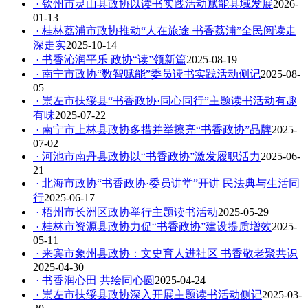
· 钦州市灵山县政协以读书实践活动赋能县域发展
2026-
01-13
· 桂林荔浦市政协推动“人在旅途 书香荔浦”全民阅读走
深走实
2025-10-14
· 书香沁润平乐 政协“读”领新篇
2025-08-19
· 南宁市政协“数智赋能”委员读书实践活动侧记
2025-08-
05
· 崇左市扶绥县“书香政协·同心同行”主题读书活动有趣
有味
2025-07-22
· 南宁市上林县政协多措并举擦亮“书香政协”品牌
2025-
07-02
· 河池市南丹县政协以“书香政协”激发履职活力
2025-06-
21
· 北海市政协“书香政协·委员讲堂”开讲 民法典与生活同
行
2025-06-17
· 梧州市长洲区政协举行主题读书活动
2025-05-29
· 桂林市资源县政协力促“书香政协”建设提质增效
2025-
05-11
· 来宾市象州县政协：文史育人进社区 书香敬老聚共识
2025-04-30
· 书香润心田 共绘同心圆
2025-04-24
· 崇左市扶绥县政协深入开展主题读书活动侧记
2025-03-