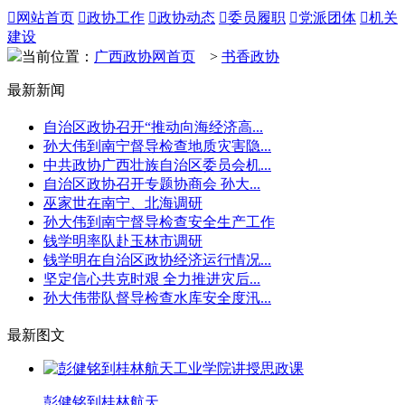

网站首页

政协工作

政协动态

委员履职

党派团体

机关
建设
当前位置：
广西政协网首页
>
书香政协
最新新闻
自治区政协召开“推动向海经济高...
孙大伟到南宁督导检查地质灾害隐...
中共政协广西壮族自治区委员会机...
自治区政协召开专题协商会 孙大...
巫家世在南宁、北海调研
孙大伟到南宁督导检查安全生产工作
钱学明率队赴玉林市调研
钱学明在自治区政协经济运行情况...
坚定信心共克时艰 全力推进灾后...
孙大伟带队督导检查水库安全度汛...
最新图文
彭健铭到桂林航天...