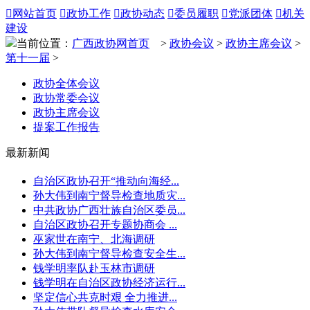

网站首页

政协工作

政协动态

委员履职

党派团体

机关
建设
当前位置：
广西政协网首页
>
政协会议
>
政协主席会议
>
第十一届
>
政协全体会议
政协常委会议
政协主席会议
提案工作报告
最新新闻
自治区政协召开“推动向海经...
孙大伟到南宁督导检查地质灾...
中共政协广西壮族自治区委员...
自治区政协召开专题协商会 ...
巫家世在南宁、北海调研
孙大伟到南宁督导检查安全生...
钱学明率队赴玉林市调研
钱学明在自治区政协经济运行...
坚定信心共克时艰 全力推进...