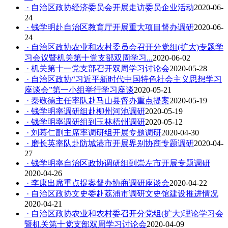
· 自治区政协经济委员会开展走访委员企业活动
2020-06-
24
· 钱学明赴自治区教育厅开展重大项目督办调研
2020-06-
24
· 自治区政协农业和农村委员会召开分党组(扩大)专题学
习会议暨机关第十党支部双周学习...
2020-06-02
· 机关第十一党支部召开双周学习讨论会
2020-05-28
· 自治区政协“习近平新时代中国特色社会主义思想学习
座谈会”第一小组举行学习座谈
2020-05-21
· 秦敬德主任率队赴马山县督办重点提案
2020-05-19
· 钱学明率调研组赴柳州河池调研
2020-05-19
· 钱学明率调研组到玉林梧州调研
2020-05-12
· 刘慕仁副主席率调研组开展专题调研
2020-04-30
· 磨长英率队赴防城港市开展界别协商专题调研
2020-04-
27
· 钱学明率自治区政协调研组到崇左市开展专题调研
2020-04-26
· 李康出席重点提案督办协商调研座谈会
2020-04-22
· 自治区政协文史委赴荔浦市调研文史馆建设推进情况
2020-04-21
· 自治区政协农业和农村委召开分党组(扩大)理论学习会
暨机关第十党支部双周学习讨论会
2020-04-09