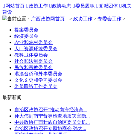

网站首页

政协工作

政协动态

委员履职

党派团体

机关
建设
当前位置：
广西政协网首页
>
政协工作
>
专委会工作
>
提案委员会
经济委员会
农业和农村委员会
人口资源环境委员会
教科卫体委员会
社会和法制委员会
民族和宗教委员会
港澳台侨和外事委员会
文化文史和学习委员会
委员联络工作委员会
最新新闻
自治区政协召开“推动向海经济高...
孙大伟到南宁督导检查地质灾害隐...
中共政协广西壮族自治区委员会机...
自治区政协召开专题协商会 孙大...