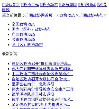

网站首页

政协工作

政协动态

委员履职

党派团体

机关
建设
当前位置：
广西政协网首页
>
政协动态
>
广西政协动态
>
全国政协动态
国内（区外）政协动态
广西政协动态
各市政协动态
县（区）政协动态
最新新闻
自治区政协召开“推动向海经济高...
孙大伟到南宁督导检查地质灾害隐...
中共政协广西壮族自治区委员会机...
自治区政协召开专题协商会 孙大...
巫家世在南宁、北海调研
孙大伟到南宁督导检查安全生产工作
钱学明率队赴玉林市调研
钱学明在自治区政协经济运行情况...
坚定信心共克时艰 全力推进灾后...