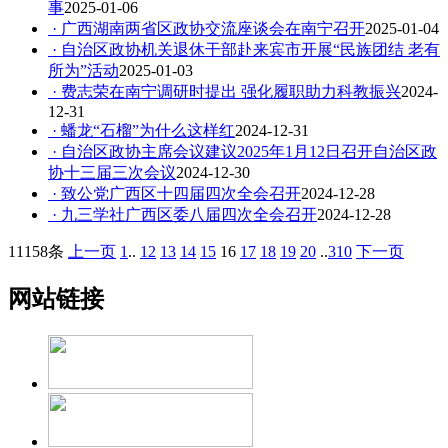
事
2025-01-06
· 广西湖南两省区政协交流座谈会在南宁召开
2025-01-04
· 自治区政协机关退休干部赴来宾市开展“民族团结 老有
所为”活动
2025-01-03
· 费志荣在南宁调研时提出 强化履职助力科教振兴
2024-
12-31
· 蟠龙“石榴”为什么这样红
2024-12-31
· 自治区政协主席会议建议2025年1月12日召开自治区政
协十三届三次会议
2024-12-30
· 致公党广西区十四届四次全会召开
2024-12-28
· 九三学社广西区委八届四次全会召开
2024-12-28
11158条
上一页
1
..
12
13
14
15
16
17
18
19
20
..
310
下一页
网站链接