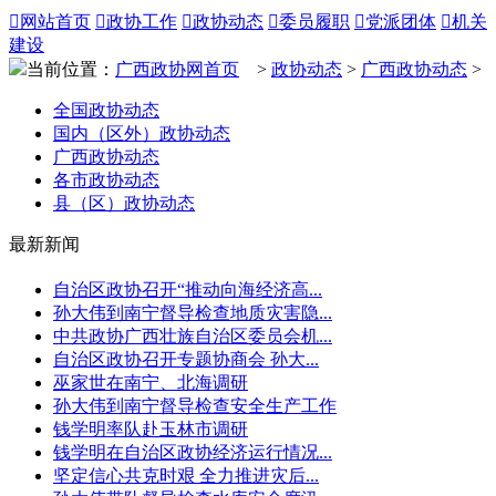

网站首页

政协工作

政协动态

委员履职

党派团体

机关
建设
当前位置：
广西政协网首页
>
政协动态
>
广西政协动态
>
全国政协动态
国内（区外）政协动态
广西政协动态
各市政协动态
县（区）政协动态
最新新闻
自治区政协召开“推动向海经济高...
孙大伟到南宁督导检查地质灾害隐...
中共政协广西壮族自治区委员会机...
自治区政协召开专题协商会 孙大...
巫家世在南宁、北海调研
孙大伟到南宁督导检查安全生产工作
钱学明率队赴玉林市调研
钱学明在自治区政协经济运行情况...
坚定信心共克时艰 全力推进灾后...