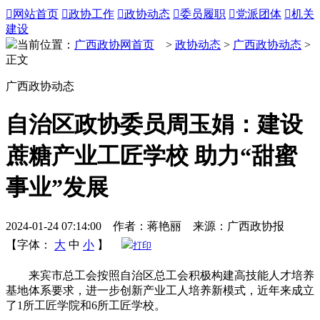

网站首页

政协工作

政协动态

委员履职

党派团体

机关
建设
当前位置：
广西政协网首页
>
政协动态
>
广西政协动态
>
正文
广西政协动态
自治区政协委员周玉娟：建设
蔗糖产业工匠学校 助力“甜蜜
事业”发展
2024-01-24 07:14:00 作者：蒋艳丽 来源：广西政协报
【字体：
大
中
小
】
打印
来宾市总工会按照自治区总工会积极构建高技能人才培养
基地体系要求，进一步创新产业工人培养新模式，近年来成立
了1所工匠学院和6所工匠学校。