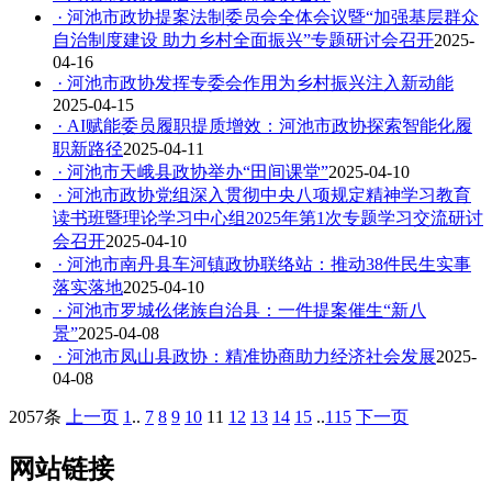
· 河池市政协提案法制委员会全体会议暨“加强基层群众
自治制度建设 助力乡村全面振兴”专题研讨会召开
2025-
04-16
· 河池市政协发挥专委会作用为乡村振兴注入新动能
2025-04-15
· AI赋能委员履职提质增效：河池市政协探索智能化履
职新路径
2025-04-11
· 河池市天峨县政协举办“田间课堂”
2025-04-10
· 河池市政协党组深入贯彻中央八项规定精神学习教育
读书班暨理论学习中心组2025年第1次专题学习交流研讨
会召开
2025-04-10
· 河池市南丹县车河镇政协联络站：推动38件民生实事
落实落地
2025-04-10
· 河池市罗城仫佬族自治县：一件提案催生“新八
景”
2025-04-08
· 河池市凤山县政协：精准协商助力经济社会发展
2025-
04-08
2057条
上一页
1
..
7
8
9
10
11
12
13
14
15
..
115
下一页
网站链接