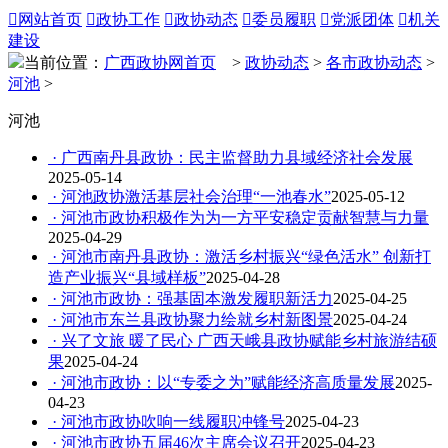

网站首页

政协工作

政协动态

委员履职

党派团体

机关
建设
当前位置：
广西政协网首页
>
政协动态
>
各市政协动态
>
河池
>
河池
· 广西南丹县政协：民主监督助力县域经济社会发展
2025-05-14
· 河池政协激活基层社会治理“一池春水”
2025-05-12
· 河池市政协积极作为为一方平安稳定贡献智慧与力量
2025-04-29
· 河池市南丹县政协：激活乡村振兴“绿色活水” 创新打
造产业振兴“县域样板”
2025-04-28
· 河池市政协：强基固本激发履职新活力
2025-04-25
· 河池市东兰县政协聚力绘就乡村新图景
2025-04-24
· 兴了文旅 暖了民心 广西天峨县政协赋能乡村旅游结硕
果
2025-04-24
· 河池市政协：以“专委之为”赋能经济高质量发展
2025-
04-23
· 河池市政协吹响一线履职冲锋号
2025-04-23
· 河池市政协五届46次主席会议召开
2025-04-23