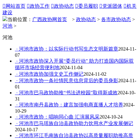

网站首页

政协工作

政协动态

委员履职

党派团体

机关
建设
当前位置：
广西政协网首页
>
政协动态
>
各市政协动态
>
河池
>
河池
· 河池市政协：以实际行动书写生态文明新篇章
2024-11-
07
· 河池市政协深入开展“委员行动” 助力打造国内国际双
循环市场经营便利地
2024-11-04
· 河池市政协加强文史工作侧记
2024-11-02
· 河池市政协一条社情民意信息背后的委员身影
2024-11-
01
· 河池市巴马政协助推“书法进校园”取得新成效
2024-10-
31
· 河池市南丹县政协：建言加强电商直播人才培养
2024-
10-29
· 河池市政协：唱响同心曲 汇演展风采
2024-10-24
· 河池市巴马瑶族自治县政协助力饮用水产业发展侧记
2024-10-17
· 河池市环江毛南族自治县政协以高质量履职助推高质