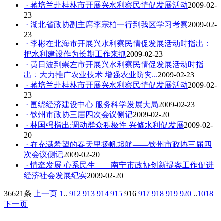
· 蒋培兰赴桂林市开展兴水利察民情促发展活动
2009-02-
23
· 湖北省政协副主席李宗柏一行到我区学习考察
2009-02-
23
· 李彬在北海市开展兴水利察民情促发展活动时指出：
把水利建设作为长期工作来抓
2009-02-23
· 黄日波到崇左市开展兴水利察民情促发展活动时指
出：大力推广农业技术 增强农业防灾...
2009-02-23
· 蒋培兰赴桂林市开展兴水利察民情促发展活动
2009-02-
23
· 围绕经济建设中心 服务科学发展大局
2009-02-23
· 钦州市政协三届四次会议侧记
2009-02-20
· 林国强指出:调动群众积极性 兴修水利促发展
2009-02-
20
· 在充满希望的春天里扬帆起航——钦州市政协三届四
次会议侧记
2009-02-20
· 情牵发展 心系民生——南宁市政协创新提案工作促进
经济社会发展纪实
2009-02-20
36621条
上一页
1
..
912
913
914
915
916
917
918
919
920
..
1018
下一页