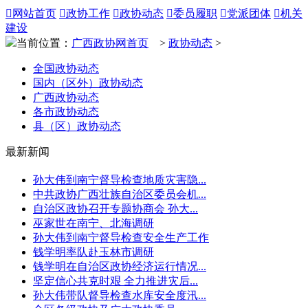

网站首页

政协工作

政协动态

委员履职

党派团体

机关
建设
当前位置：
广西政协网首页
>
政协动态
>
全国政协动态
国内（区外）政协动态
广西政协动态
各市政协动态
县（区）政协动态
最新新闻
孙大伟到南宁督导检查地质灾害隐...
中共政协广西壮族自治区委员会机...
自治区政协召开专题协商会 孙大...
巫家世在南宁、北海调研
孙大伟到南宁督导检查安全生产工作
钱学明率队赴玉林市调研
钱学明在自治区政协经济运行情况...
坚定信心共克时艰 全力推进灾后...
孙大伟带队督导检查水库安全度汛...