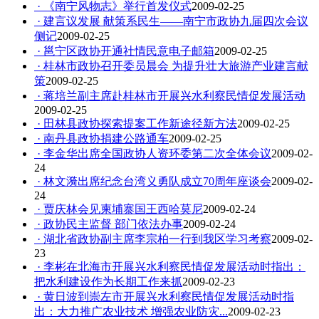
· 《南宁风物志》举行首发仪式
2009-02-25
· 建言议发展 献策系民生——南宁市政协九届四次会议
侧记
2009-02-25
· 邕宁区政协开通社情民意电子邮箱
2009-02-25
· 桂林市政协召开委员晨会 为提升壮大旅游产业建言献
策
2009-02-25
· 蒋培兰副主席赴桂林市开展兴水利察民情促发展活动
2009-02-25
· 田林县政协探索提案工作新途径新方法
2009-02-25
· 南丹县政协捐建公路通车
2009-02-25
· 李金华出席全国政协人资环委第二次全体会议
2009-02-
24
· 林文漪出席纪念台湾义勇队成立70周年座谈会
2009-02-
24
· 贾庆林会见柬埔寨国王西哈莫尼
2009-02-24
· 政协民主监督 部门依法办事
2009-02-24
· 湖北省政协副主席李宗柏一行到我区学习考察
2009-02-
23
· 李彬在北海市开展兴水利察民情促发展活动时指出：
把水利建设作为长期工作来抓
2009-02-23
· 黄日波到崇左市开展兴水利察民情促发展活动时指
出：大力推广农业技术 增强农业防灾...
2009-02-23