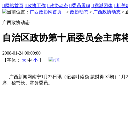

网站首页

政协工作

政协动态

委员履职

党派团体

机关
当前位置：
广西政协网首页
>
政协动态
>
广西政协动态
> 
广西政协动态
自治区政协第十届委员会主席将
2008-01-24 00:00:00
【字体：
大
中
小
】
打印
广西新闻网南宁1月23日讯（记者叶焱焱 蒙财勇 邓昶）1
席、秘书长、常务委员。