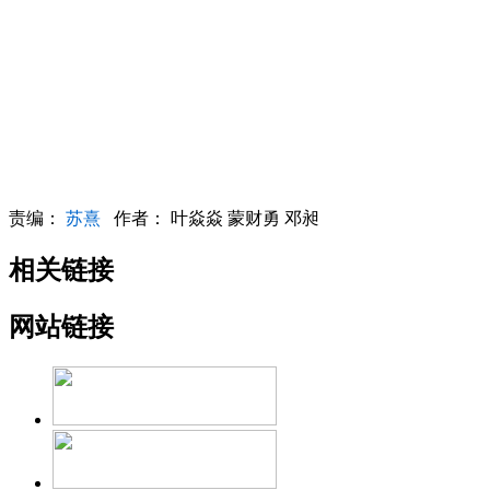
责编：
苏熹
作者： 叶焱焱 蒙财勇 邓昶
相关链接
网站链接