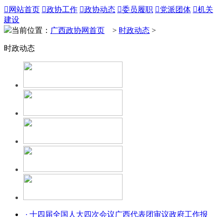

网站首页

政协工作

政协动态

委员履职

党派团体

机关
建设
当前位置：
广西政协网首页
>
时政动态
>
时政动态
· 十四届全国人大四次会议广西代表团审议政府工作报