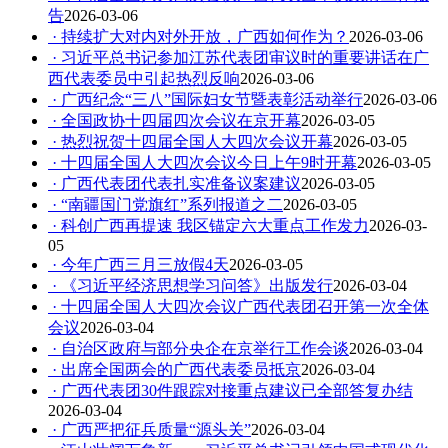
告
2026-03-06
· 持续扩大对内对外开放，广西如何作为？
2026-03-06
· 习近平总书记参加江苏代表团审议时的重要讲话在广
西代表委员中引起热烈反响
2026-03-06
· 广西纪念“三八”国际妇女节暨表彰活动举行
2026-03-06
· 全国政协十四届四次会议在京开幕
2026-03-05
· 热烈祝贺十四届全国人大四次会议开幕
2026-03-05
· 十四届全国人大四次会议今日上午9时开幕
2026-03-05
· 广西代表团代表扎实准备议案建议
2026-03-05
· “南疆国门党旗红”系列报道之二
2026-03-05
· 科创广西再提速 我区锚定六大重点工作发力
2026-03-
05
· 今年广西三月三放假4天
2026-03-05
· 《习近平经济思想学习问答》出版发行
2026-03-04
· 十四届全国人大四次会议广西代表团召开第一次全体
会议
2026-03-04
· 自治区政府与部分央企在京举行工作会谈
2026-03-04
· 出席全国两会的广西代表委员抵京
2026-03-04
· 广西代表团30件跟踪对接重点建议已全部答复办结
2026-03-04
· 广西严把征兵质量“源头关”
2026-03-04