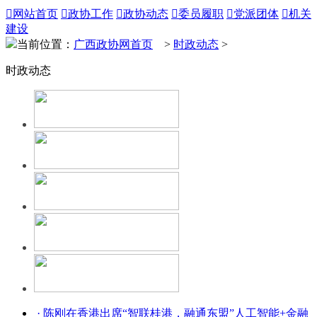

网站首页

政协工作

政协动态

委员履职

党派团体

机关
建设
当前位置：
广西政协网首页
>
时政动态
>
时政动态
· 陈刚在香港出席“智联桂港，融通东盟”人工智能+金融