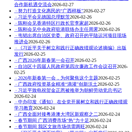
合作新机遇交流会
2026-02-27
· 努力打造文化惠民的“广西样板”
2026-02-27
· 习近平会见德国总理默茨
2026-02-26
· 陈刚会见香港特区行政长官李家超
2026-02-26
· 陈刚会见中央政府驻港联络办主任周霁
2026-02-26
· 韦韬出席自治区党委、政府召开的平陆运河项目现场
推进会
2026-02-26
· 《习近平关于树立和践行正确政绩观论述摘编》出版
发行
2026-02-25
· 广西2026年新春第一会召开
2026-02-25
· 自治区十四届人民政府第四次廉政工作会议召开
2026-
02-25
· 2026年新春第一会，为何聚焦这个主题
2026-02-25
· 广西政府投资基金精准“滴灌”创新沃土
2026-02-25
· 习近平致电祝贺金正恩被推举为朝鲜劳动党总书记
2026-02-24
· 中办印发《通知》 在全党开展树立和践行正确政绩观
学习教育
2026-02-24
· 广西全面对接粤港澳大湾区新观察之二
2026-02-24
· 春节期间 广西消费市场“热”力十足
2026-02-24
· 春节期间 我区文旅市场供需两旺
2026-02-24