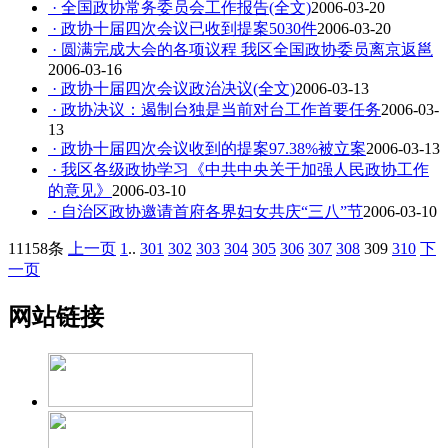
· 全国政协常务委员会工作报告(全文)
2006-03-20
· 政协十届四次会议已收到提案5030件
2006-03-20
· 圆满完成大会的各项议程 我区全国政协委员离京返邕
2006-03-16
· 政协十届四次会议政治决议(全文)
2006-03-13
· 政协决议：遏制台独是当前对台工作首要任务
2006-03-
13
· 政协十届四次会议收到的提案97.38%被立案
2006-03-13
· 我区各级政协学习《中共中央关于加强人民政协工作
的意见》
2006-03-10
· 自治区政协邀请首府各界妇女共庆“三八”节
2006-03-10
11158条
上一页
1
..
301
302
303
304
305
306
307
308
309
310
下
一页
网站链接