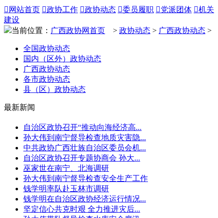

网站首页

政协工作

政协动态

委员履职

党派团体

机关
建设
当前位置：
广西政协网首页
>
政协动态
>
广西政协动态
>
全国政协动态
国内（区外）政协动态
广西政协动态
各市政协动态
县（区）政协动态
最新新闻
自治区政协召开“推动向海经济高...
孙大伟到南宁督导检查地质灾害隐...
中共政协广西壮族自治区委员会机...
自治区政协召开专题协商会 孙大...
巫家世在南宁、北海调研
孙大伟到南宁督导检查安全生产工作
钱学明率队赴玉林市调研
钱学明在自治区政协经济运行情况...
坚定信心共克时艰 全力推进灾后...