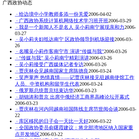
广西政协动态
· 给边境中小学教师多添一份关爱
2006-04-02
· 广西政协系统计算机网络技术学习班开班
2006-03-29
· 我是一个新闻人不是名人 吴小莉南宁展现亲和力
2006-
03-27
· 吴小莉夫妇抵达南宁 区政协领导到机场迎接
2006-03-
26
· 名嘴吴小莉作客南宁市 演讲“传媒与我”
2006-03-26
· “传媒与我” 吴小莉南宁精彩演讲
2006-03-26
· 吴小莉接受广西媒体记者专访
2006-03-26
· 贾庆林会见越南国家主席陈德良
2006-03-24
· 笑声掌声 热情真情——记贾庆林接见驻越南使馆工作
人员、中资机构和留学生代表
2006-03-24
· 俄罗斯总统普京结束访华
2006-03-23
· 胡锦涛和普京 出席中俄经济工商界高峰论坛开幕式
2006-03-23
· 贾庆林在河内同越南祖国阵线主席范世阅会谈
2006-03-
22
· 库区移民的日子会一天比一天好
2006-03-22
· 全国政协委员俞曙霞建议：将北部湾地区纳入国家重
点开发地区
2006-03-22