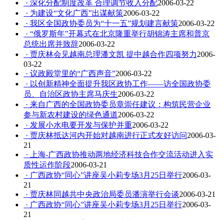
· 深化分配制度改革 合理调节收入分配
2006-03-22
· 为建设“文化广西”出谋献策
2006-03-22
· 我区全国政协委员为“十一五”规划建言献策
2006-03-22
· “俄罗斯年”开幕式在北京隆重举行胡锦涛主席和普京
总统出席并致辞
2006-03-22
· 贾庆林会见越南总理潘文凯 提中越合作四项努力
2006-
03-22
· 议政殿堂里的“广西声音”
2006-03-22
· 以创新精神全面提升我区政协工作——访全国政协委
员、自治区政协主席马庆生
2006-03-22
· 来自广西的全国政协委员章崇任建议：构筑民营企业
参与新农村建设的绿色通道
2006-03-22
· 发展小水电要开发与保护并重
2006-03-22
· 贾庆林抵达河内开始对越南进行正式友好访问
2006-03-
21
· 上海-广西政协推动两地经济科技合作交流活动进入实
质性运作阶段
2006-03-21
· 广西政协“同心”讲座吴小莉专场3月25日举行
2006-03-
21
· 贾庆林同越共中央政治局委员潘演举行会谈
2006-03-21
· 广西政协“同心”讲座吴小莉专场3月25日举行
2006-03-
21