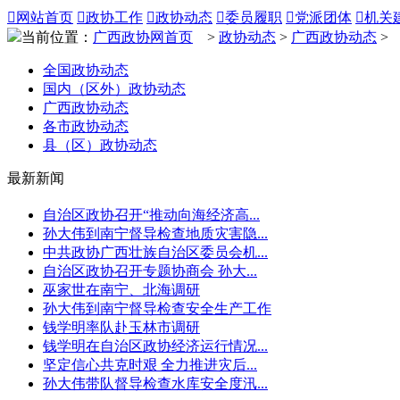

网站首页

政协工作

政协动态

委员履职

党派团体

机关
当前位置：
广西政协网首页
>
政协动态
>
广西政协动态
>
全国政协动态
国内（区外）政协动态
广西政协动态
各市政协动态
县（区）政协动态
最新新闻
自治区政协召开“推动向海经济高...
孙大伟到南宁督导检查地质灾害隐...
中共政协广西壮族自治区委员会机...
自治区政协召开专题协商会 孙大...
巫家世在南宁、北海调研
孙大伟到南宁督导检查安全生产工作
钱学明率队赴玉林市调研
钱学明在自治区政协经济运行情况...
坚定信心共克时艰 全力推进灾后...
孙大伟带队督导检查水库安全度汛...