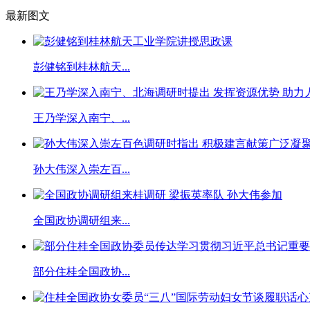
最新图文
彭健铭到桂林航天...
王乃学深入南宁、...
孙大伟深入崇左百...
全国政协调研组来...
部分住桂全国政协...