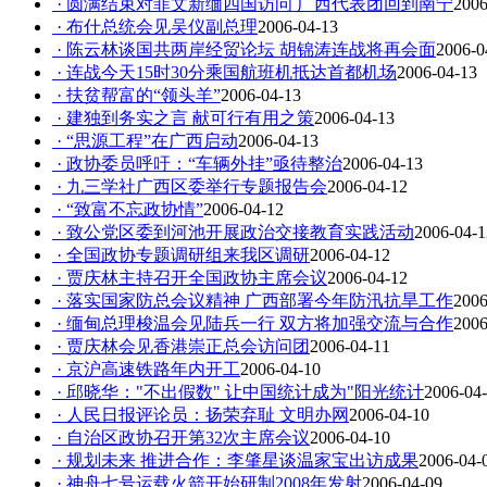
· 圆满结束对菲文新缅四国访问 广西代表团回到南宁
2006
· 布什总统会见吴仪副总理
2006-04-13
· 陈云林谈国共两岸经贸论坛 胡锦涛连战将再会面
2006-0
· 连战今天15时30分乘国航班机抵达首都机场
2006-04-13
· 扶贫帮富的“领头羊”
2006-04-13
· 建独到务实之言 献可行有用之策
2006-04-13
· “思源工程”在广西启动
2006-04-13
· 政协委员呼吁：“车辆外挂”亟待整治
2006-04-13
· 九三学社广西区委举行专题报告会
2006-04-12
· “致富不忘政协情”
2006-04-12
· 致公党区委到河池开展政治交接教育实践活动
2006-04-1
· 全国政协专题调研组来我区调研
2006-04-12
· 贾庆林主持召开全国政协主席会议
2006-04-12
· 落实国家防总会议精神 广西部署今年防汛抗旱工作
2006
· 缅甸总理梭温会见陆兵一行 双方将加强交流与合作
2006
· 贾庆林会见香港崇正总会访问团
2006-04-11
· 京沪高速铁路年内开工
2006-04-10
· 邱晓华："不出假数" 让中国统计成为"阳光统计
2006-04
· 人民日报评论员：扬荣弃耻 文明办网
2006-04-10
· 自治区政协召开第32次主席会议
2006-04-10
· 规划未来 推进合作：李肇星谈温家宝出访成果
2006-04-
· 神舟七号运载火箭开始研制2008年发射
2006-04-09