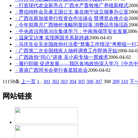
· 打造现代农业新亮点 广西水产畜牧推广养殖新模式
2006
· 曹伯纯昨会见泰王国公主 泰在南宁设立领事办公室
2006
· 广西在新加坡举行投资合作洽谈会 暨博览会推介会
2006
· 今年前两月广西物价涨幅明显回落 消费品市场活跃
2006
· 中央政治局第30次集体学习：中南海倡导安全发展
2006
· 温家宝访澳 实现两国关系新跨越
2006-04-03
· 马庆生会见全国政协社法委“禁毒工作情况”考察组一行
· 广西第二次全国残疾人抽样调查工作即将开始
2006-04-0
· 广西政协“同心”讲座 吴小莉专场一票难求
2006-04-02
· 履行职能 促进发展——我区各地政协深入学习《中共
· 香港广西同乡会举行春茗联欢会
2006-04-02
11158条
上一页
1
..
301
302
303
304
305
306
307
308
309
310
下
网站链接