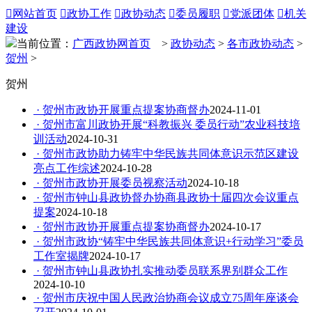

网站首页

政协工作

政协动态

委员履职

党派团体

机关
建设
当前位置：
广西政协网首页
>
政协动态
>
各市政协动态
>
贺州
>
贺州
· 贺州市政协开展重点提案协商督办
2024-11-01
· 贺州市富川政协开展“科教振兴 委员行动”农业科技培
训活动
2024-10-31
· 贺州市政协助力铸牢中华民族共同体意识示范区建设
亮点工作综述
2024-10-28
· 贺州市政协开展委员视察活动
2024-10-18
· 贺州市钟山县政协督办协商县政协十届四次会议重点
提案
2024-10-18
· 贺州市政协开展重点提案协商督办
2024-10-17
· 贺州市政协“铸牢中华民族共同体意识+行动学习”委员
工作室揭牌
2024-10-17
· 贺州市钟山县政协扎实推动委员联系界别群众工作
2024-10-10
· 贺州市庆祝中国人民政治协商会议成立75周年座谈会