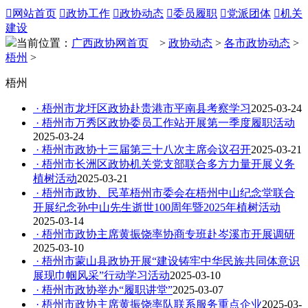

网站首页

政协工作

政协动态

委员履职

党派团体

机关
建设
当前位置：
广西政协网首页
>
政协动态
>
各市政协动态
>
梧州
>
梧州
· 梧州市龙圩区政协赴贵港市平南县考察学习
2025-03-24
· 梧州市万秀区政协委员工作站开展第一季度履职活动
2025-03-24
· 梧州市政协十三届第三十八次主席会议召开
2025-03-21
· 梧州市长洲区政协机关党支部联合多方力量开展义务
植树活动
2025-03-21
· 梧州市政协、民革梧州市委会在梧州中山纪念堂联合
开展纪念孙中山先生逝世100周年暨2025年植树活动
2025-03-14
· 梧州市政协主席黄振饶率协商专班赴岑溪市开展调研
2025-03-10
· 梧州市蒙山县政协开展“建设铸牢中华民族共同体意识
展现巾帼风采”行动学习活动
2025-03-10
· 梧州市政协举办“履职讲堂”
2025-03-07
· 梧州市政协主席黄振饶率队联系服务重点企业
2025-03-