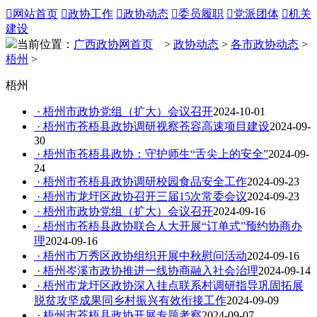

网站首页

政协工作

政协动态

委员履职

党派团体

机关
建设
当前位置：
广西政协网首页
>
政协动态
>
各市政协动态
>
梧州
>
梧州
· 梧州市政协党组（扩大）会议召开
2024-10-01
· 梧州市苍梧县政协调研视察苍容高速项目建设
2024-09-
30
· 梧州市苍梧县政协：守护师生“舌尖上的安全”
2024-09-
24
· 梧州市苍梧县政协调研校园食品安全工作
2024-09-23
· 梧州市龙圩区政协召开三届15次常委会议
2024-09-23
· 梧州市政协党组（扩大）会议召开
2024-09-16
· 梧州市苍梧县政协联合人大开展“订单式”预约协商办
理
2024-09-16
· 梧州市万秀区政协组织开展中秋慰问活动
2024-09-16
· 梧州岑溪市政协推进一线协商融入社会治理
2024-09-14
· 梧州市龙圩区政协深入挂点联系村调研指导巩固拓展
脱贫攻坚成果同乡村振兴有效衔接工作
2024-09-09
· 梧州市苍梧县政协开展专题考察
2024-09-07