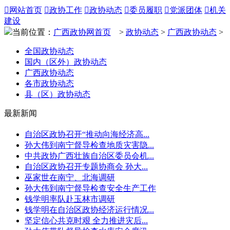

网站首页

政协工作

政协动态

委员履职

党派团体

机关
建设
当前位置：
广西政协网首页
>
政协动态
>
广西政协动态
>
全国政协动态
国内（区外）政协动态
广西政协动态
各市政协动态
县（区）政协动态
最新新闻
自治区政协召开“推动向海经济高...
孙大伟到南宁督导检查地质灾害隐...
中共政协广西壮族自治区委员会机...
自治区政协召开专题协商会 孙大...
巫家世在南宁、北海调研
孙大伟到南宁督导检查安全生产工作
钱学明率队赴玉林市调研
钱学明在自治区政协经济运行情况...
坚定信心共克时艰 全力推进灾后...