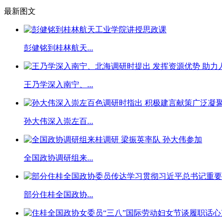
最新图文
彭健铭到桂林航天...
王乃学深入南宁、...
孙大伟深入崇左百...
全国政协调研组来...
部分住桂全国政协...