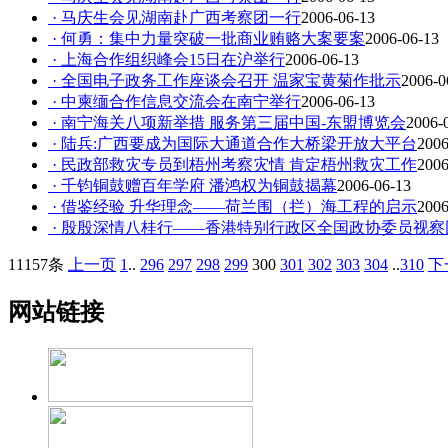
· 马庆生会见湖南赴广西考察团一行
2006-06-13
· 何勇：集中力量突破一批商业贿赂大案要案
2006-06-13
· 上海合作组织峰会15日在沪举行
2006-06-13
· 全国电子政务工作座谈会召开 温家宝黄菊作批示
2006-0
· 中柬缅合作信息交流会在南宁举行
2006-06-13
· 南宁海关八项新举措 服务第三届中国-东盟博览会
2006-
· 陆兵:广西要成为国际大通道合作大桥梁开放大平台
2006
· 民政部救灾专员到梧州考察灾情 肯定梧州救灾工作
2006
· 千钧铜鼓赠百年学府 潘鸿权为铜鼓揭幕
2006-06-13
· 借鉴经验 升华理念——荷兰围（拦）海工程的启示
2006
· 殷殷深情八桂行——香港特别行政区全国政协委员视
11157条
上一页
1
..
296
297
298
299
300
301
302
303
304
..
310
下
网站链接