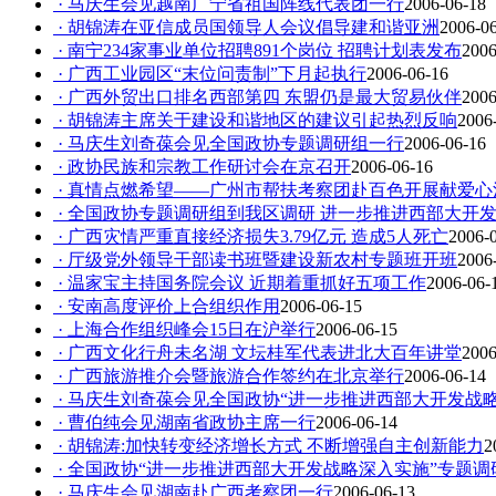
· 马庆生会见越南广宁省祖国阵线代表团一行
2006-06-18
· 胡锦涛在亚信成员国领导人会议倡导建和谐亚洲
2006-0
· 南宁234家事业单位招聘891个岗位 招聘计划表发布
2006
· 广西工业园区“末位问责制”下月起执行
2006-06-16
· 广西外贸出口排名西部第四 东盟仍是最大贸易伙伴
2006
· 胡锦涛主席关于建设和谐地区的建议引起热烈反响
2006
· 马庆生刘奇葆会见全国政协专题调研组一行
2006-06-16
· 政协民族和宗教工作研讨会在京召开
2006-06-16
· 真情点燃希望——广州市帮扶考察团赴百色开展献爱心
· 全国政协专题调研组到我区调研 进一步推进西部大开
· 广西灾情严重直接经济损失3.79亿元 造成5人死亡
2006-
· 厅级党外领导干部读书班暨建设新农村专题班开班
2006
· 温家宝主持国务院会议 近期着重抓好五项工作
2006-06-
· 安南高度评价上合组织作用
2006-06-15
· 上海合作组织峰会15日在沪举行
2006-06-15
· 广西文化行舟未名湖 文坛桂军代表进北大百年讲堂
2006
· 广西旅游推介会暨旅游合作签约在北京举行
2006-06-14
· 马庆生刘奇葆会见全国政协“进一步推进西部大开发战
· 曹伯纯会见湖南省政协主席一行
2006-06-14
· 胡锦涛:加快转变经济增长方式 不断增强自主创新能力
2
· 全国政协“进一步推进西部大开发战略深入实施”专题
· 马庆生会见湖南赴广西考察团一行
2006-06-13