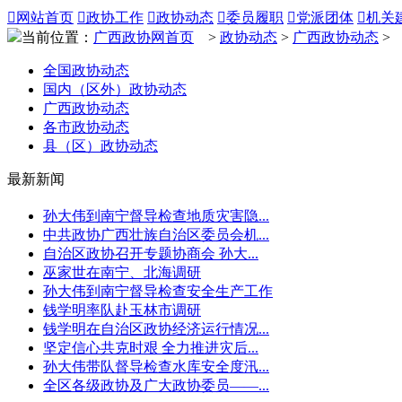

网站首页

政协工作

政协动态

委员履职

党派团体

机关
当前位置：
广西政协网首页
>
政协动态
>
广西政协动态
>
全国政协动态
国内（区外）政协动态
广西政协动态
各市政协动态
县（区）政协动态
最新新闻
孙大伟到南宁督导检查地质灾害隐...
中共政协广西壮族自治区委员会机...
自治区政协召开专题协商会 孙大...
巫家世在南宁、北海调研
孙大伟到南宁督导检查安全生产工作
钱学明率队赴玉林市调研
钱学明在自治区政协经济运行情况...
坚定信心共克时艰 全力推进灾后...
孙大伟带队督导检查水库安全度汛...
全区各级政协及广大政协委员——...