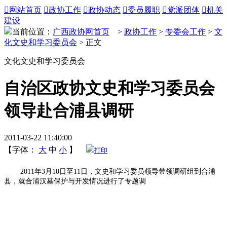

网站首页

政协工作

政协动态

委员履职

党派团体

机关
建设
当前位置：
广西政协网首页
>
政协工作
>
专委会工作
>
文
化文史和学习委员会
> 正文
文化文史和学习委员会
自治区政协文史和学习委员会
领导赴合浦县调研
2011-03-22 11:40:00
【字体：
大
中
小
】
打印
2011年3月10日至11日，文史和学习委员领导带领调研组到合浦
县，就合浦汉墓保护与开发情况进行了专题调