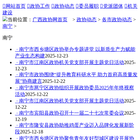

网站首页

政协工作

政协动态

委员履职

党派团体

机关
建设
当前位置：
广西政协网首页
>
政协动态
>
各市政协动态
>
南宁
>
南宁
· 南宁市西乡塘区政协举办专题讲堂 以新质生产力赋能
产业生态构建
2025-12-23
· 南宁市江南区政协机关党支部开展主题党日活动
2025-
12-23
· 南宁市政协围绕“提升教育科研水平 助力首府高质量发
展”协商建言
2025-12-22
· 南宁市邕宁区政协组织开展政协委员2025年年终视察
活动
2025-12-22
· 南宁市江南区政协机关党支部开展主题党日活动
2025-
12-22
· 南宁市宾阳县政协召开十一届二十七次常委会议
2025-
12-19
· 南宁市隆安县政协助推鸡蛋产业迈入品牌化发展新阶
段
2025-12-18
· 南宁市西乡塘区政协聚焦青年友好型城区建设开展协