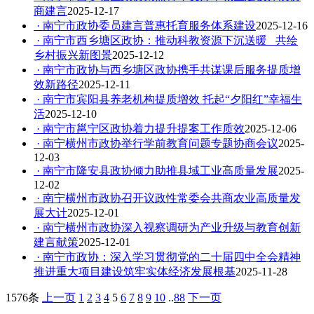
商建言
2025-12-17
· 南宁市政协委员建言普惠托育服务体系建设
2025-12-16
· 南宁市西乡塘区政协：推动科教资源下沉送暖 共绘
乡村振兴新图景
2025-12-12
· 南宁市政协与西乡塘区政协携手共谋课后服务提质增
效新路径
2025-12-11
· 南宁市宾阳县养老机构提质增效 托起“夕阳红”幸福生
活
2025-12-10
· 南宁市邕宁区政协着力提升提案工作质效
2025-12-06
· 南宁横州市政协举行学前教育问题专题协商会议
2025-
12-03
· 南宁市隆安县政协倾力助推县域工业高质量发展
2025-
12-02
· 南宁横州市政协召开议政性常委会共商农业高质量发
展大计
2025-12-01
· 南宁横州市政协深入视察调研为产业升级与教育创新
建言献策
2025-12-01
· 南宁市政协：深入学习贯彻党的二十届四中全会精神
推进重大项目建设筑牢实体经济发展根基
2025-11-28
1576条
上一页
1
2
3
4
5
6
7
8
9
10
..
88
下一页