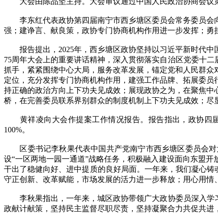
大会由陈品坚主持。大会审议通过中国人民政治协商会议第
李东红代表政协第四届南宁市西乡塘区委员会常务委员会向
强；建诤言、献良策，政协专门协商机构作用进一步发挥；勇
报告提出，2025年，西乡塘区政协坚持以习近平新时代中
75周年大会上的重要讲话精神，深入贯彻落实自治区党委十二
抓手，紧紧围绕中心大局，服务改革发展，锚定党和人民群众
定位，充分发挥专门协商机构作用，建强工作品牌、拓展委员
持正确的政治方向上下功夫见成效；展现政协之为，在聚焦中
桥，在完善委员联系界别群众的制度机制上下功夫见成效；尽
黄祥凌向大会作提案工作情况报告。报告指出，政协四届四次
100%。
区委书记李秋果代表中国共产党南宁市西乡塘区委员会对大会
设“一区两地一园一通道”战略任务，积极融入建设面向东盟
干出了稳健向好、进中提质的良好局面。一年来，我们凝心铸魂
守正创新、改革赋能，市场发展的活力进一步释放；用心用情
李秋果指出，一年来，城区政协带领广大政协委员深入学习贯
政献计献策，坚持民主监督尽职尽责，坚持凝聚合力共促共进