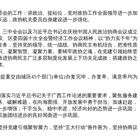
会的工作：讲政治、提站位，党对政协工作全面领导进一步加
长远，政协机关委员自身建设进一步强化。
、三中全会以及习近平总书记在庆祝中国人民政治协商会议成立
议、区委四届十次全会暨经济工作会议精神，以“协力实干年”为
任务，坚持党的领导、统一战线、协商民主有机结合，把准性质
识、凝聚智慧、凝聚力量。要铸牢政协之魂，在党建引领始终坚
推进协商民主广泛多层制度化发展上下功夫见成效；搭建政协之
效。
案交由城区45个部门(单位)办复完毕，办复率、满意率均为
彻落实习近平总书记关于广西工作论述的重要要求，聚焦服务建
路、破解难题，在向海图强、开放发展中勇于担当、加速赶超，
进一步增强；干字当头、稳中求进，经济向好的态势进一步巩固；
民族团结进步的良好局面进一步巩固。
持党建引领聚智聚力，坚持“五大行动”善作善为，坚持协商议