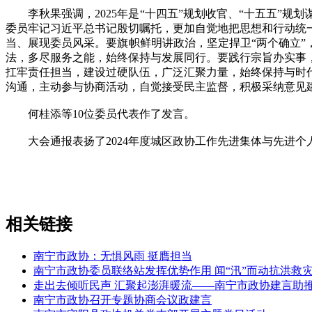
李秋果强调，2025年是“十四五”规划收官、“十五五”规
委员牢记习近平总书记殷切嘱托，更加自觉地把思想和行动统
当、展现委员风采。要旗帜鲜明讲政治，坚定捍卫“两个确立”
法，多尽服务之能，始终保持与发展同行。要践行宗旨办实事
扛牢责任担当，建设过硬队伍，广泛汇聚力量，始终保持与时
沟通，主动参与协商活动，自觉接受民主监督，积极采纳意见
何桂添等10位委员代表作了发言。
大会通报表扬了2024年度城区政协工作先进集体与先进个
相关链接
南宁市政协：无惧风雨 挺膺担当
南宁市政协委员联络站发挥优势作用 闻“汛”而动抗洪救
走出去倾听民声 汇聚起澎湃暖流——南宁市政协建言助
南宁市政协召开专题协商会议政建言