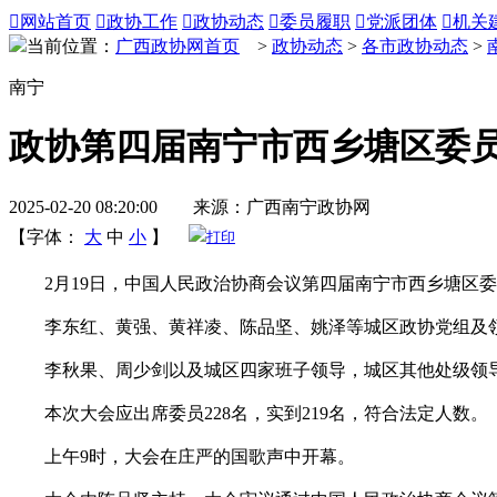

网站首页

政协工作

政协动态

委员履职

党派团体

机关
当前位置：
广西政协网首页
>
政协动态
>
各市政协动态
>
南宁
政协第四届南宁市西乡塘区委
2025-02-20 08:20:00 来源：广西南宁政协网
【字体：
大
中
小
】
打印
2月19日，中国人民政治协商会议第四届南宁市西乡塘区委
李东红、黄强、黄祥凌、陈品坚、姚泽等城区政协党组及领
李秋果、周少剑以及城区四家班子领导，城区其他处级领导
本次大会应出席委员228名，实到219名，符合法定人数。
上午9时，大会在庄严的国歌声中开幕。