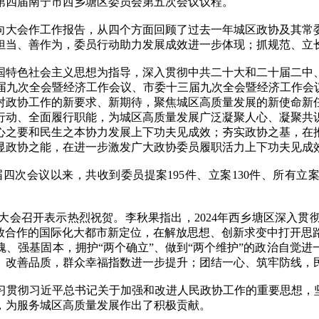
四届南宁市西乡塘区委员会第五次会议议程。
大会作工作报告，从四个方面回顾了过去一年城区政协及其常委
担当、善作为，委员行动助力发展成效进一步体现；抓规范、立
国特色社会主义思想为指导，深入贯彻中共二十大和二十届二中
届九次全会暨经济工作会议、市委十三届九次全会暨经济工作会
对政协工作的新要求、新期待，聚焦城区高质量发展的新使命新
行动、全面履行职能，为城区高质量发展广泛凝聚人心、凝聚共
心之要和民生之本协力发展上下功夫见成效；夯实政协之基，在
显政协之能，在进一步激发广大政协委员履职活力上下功夫见成
会议以来，共收到委员提案195件、立案130件、所有立案提
召开表示热烈祝贺。李秋果指出，2024年西乡塘区深入贯
开放合作的国际化大都市新定位，在解放思想、创新求变中打开思
、强基固本，拥护“两个确立”、做到“两个维护”的政治自觉
、改善品质，群众幸福指数进一步提升；团结一心、筑牢防线，
彻习近平总书记关于加强和改进人民政协工作的重要思想，坚
，为服务城区高质量发展作出了积极贡献。