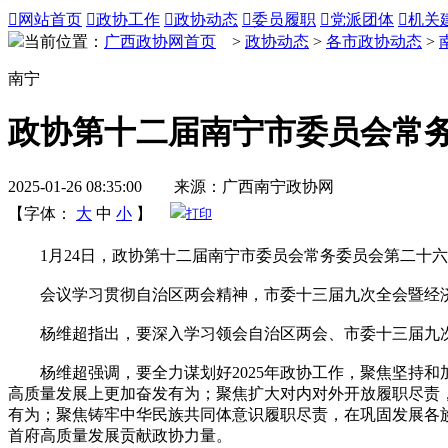

网站首页

政协工作

政协动态

委员履职

党派团体

机关
当前位置：
广西政协网首页
>
政协动态
>
各市政协动态
>
南宁
政协第十二届南宁市委员会常
2025-01-26 08:35:00 来源：广西南宁政协网
【字体：
大
中
小
】
打印
1月24日，政协第十二届南宁市委员会常务委员会第二十六
会议学习贯彻自治区两会精神，市委十三届九次全会暨经济工
杨维超指出，要深入学习领会自治区两会、市委十三届九次
杨维超强调，要全力谋划好2025年政协工作，聚焦坚持和
高质量发展上更加奋发有为；聚焦扩大对内对外开放履职尽责
有为；聚焦铸牢中华民族共同体意识履职尽责，在巩固发展各
首府高质量发展贡献政协力量。