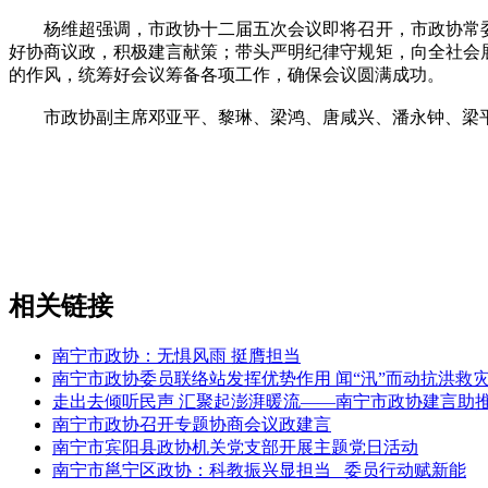
杨维超强调，市政协十二届五次会议即将召开，市政协常委作
好协商议政，积极建言献策；带头严明纪律守规矩，向全社会
的作风，统筹好会议筹备各项工作，确保会议圆满成功。
市政协副主席邓亚平、黎琳、梁鸿、唐咸兴、潘永钟、梁平
相关链接
南宁市政协：无惧风雨 挺膺担当
南宁市政协委员联络站发挥优势作用 闻“汛”而动抗洪救
走出去倾听民声 汇聚起澎湃暖流——南宁市政协建言助
南宁市政协召开专题协商会议政建言
南宁市宾阳县政协机关党支部开展主题党日活动
南宁市邕宁区政协：科教振兴显担当 委员行动赋新能