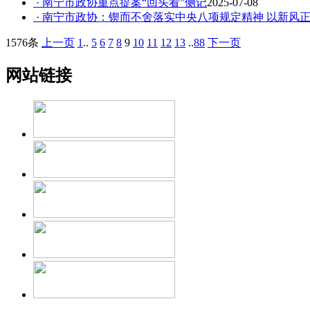
· 南宁市政协重点提案“回头看”侧记
2025-07-08
· 南宁市政协：锲而不舍落实中央八项规定精神 以新风
1576条
上一页
1
..
5
6
7
8
9
10
11
12
13
..
88
下一页
网站链接