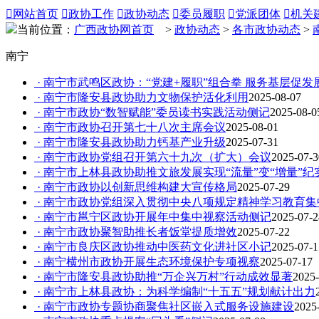

网站首页

政协工作

政协动态

委员履职

党派团体

机关
当前位置：
广西政协网首页
>
政协动态
>
各市政协动态
>
南宁
· 南宁市武鸣区政协：“党建+履职”组合拳 服务基层促发
· 南宁市隆安县政协助力文物保护活化利用
2025-08-07
· 南宁市政协“数智赋能”委员读书实践活动侧记
2025-08-0
· 南宁市政协召开第七十八次主席会议
2025-08-01
· 南宁市隆安县政协助力钙基产业升级
2025-07-31
· 南宁市政协党组召开第六十九次（扩大）会议
2025-07-3
· 南宁市上林县政协助推文旅发展实现“流量”变“增量”纪
· 南宁市政协以创新思维构建大宣传格局
2025-07-29
· 南宁市政协党组深入贯彻中央八项规定精神学习教育集
· 南宁市邕宁区政协开展年中集中视察活动侧记
2025-07-2
· 南宁市政协聚智助推长者饭堂提质增效
2025-07-22
· 南宁市良庆区政协推动中医药文化进社区小记
2025-07-1
· 南宁横州市政协开展生态环境保护专项视察
2025-07-17
· 南宁市隆安县政协助推“万企兴万村”行动成效显著
2025-
· 南宁市上林县政协：为科学编制“十五五”规划献计出力
· 南宁市政协专题协商聚焦社区嵌入式服务设施建设
2025