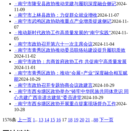
· 南宁市隆安县政协推动党建与履职深度融合侧记
2024-
11-09
· 南宁市上林县政协：力促群众就业增收
2024-11-07
· 南宁市武鸣区政协助推重点产业增质提速侧记
2024-11-
07
· 推动新时代政协工作高质量发展的“南宁实践”
2024-11-
05
· 南宁市政协召开第六十一次主席会议
2024-11-04
· 南宁市青秀区政协推动委员联络站建设提升履职质效
2024-11-02
· 南宁市政协：共商首府政协工作 共促南宁高质量发展
2024-11-01
· 南宁市青秀区政协：推动“会展+产业”深度融合相互赋
能
2024-10-29
· 南宁市政协召开专题协商会议政建言
2024-10-29
· 南宁市西乡塘区政协举办“铸牢中华民族共同体意识 同
心共建广西非遗古建筑”委员讲堂
2024-10-29
· 南宁市西乡塘区政协开展重点提案现场督办工作
2024-
10-28
1576条
上一页
1
..
13
14
15
16
17
18
19
20
21
..
88
下一页