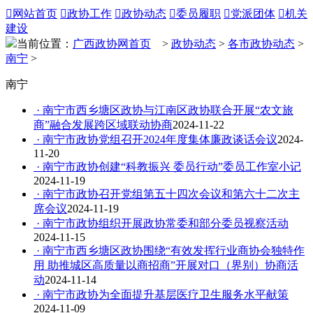

网站首页

政协工作

政协动态

委员履职

党派团体

机关
建设
当前位置：
广西政协网首页
>
政协动态
>
各市政协动态
>
南宁
>
南宁
· 南宁市西乡塘区政协与江南区政协联合开展“农文旅
商”融合发展跨区域联动协商
2024-11-22
· 南宁市政协党组召开2024年度集体廉政谈话会议
2024-
11-20
· 南宁市政协创建“科教振兴 委员行动”委员工作室小记
2024-11-19
· 南宁市政协召开党组第五十四次会议和第六十二次主
席会议
2024-11-19
· 南宁市政协组织开展政协常委和部分委员视察活动
2024-11-15
· 南宁市西乡塘区政协围绕“有效发挥行业商协会独特作
用 助推城区高质量以商招商”开展对口（界别）协商活
动
2024-11-14
· 南宁市政协为全面提升基层医疗卫生服务水平献策
2024-11-09